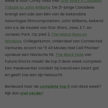
week is voor Corey Vidal met
Star Wars A Cappella
Tribute to John Williams
. De 21-jarige Canadees
brengt een ode aan één van de bekendste
naoorlogse filmcomponisten: John Williams, bekend
van o.a. de muziek van Star Wars, Jaws, E.T. en
Jurassic Park. Op plek 2,
The Matrix Runs on
Windows
. CollegeHumor, onderdeel van Connected
Ventures, scoort na “If All Movies Had Cell Phones”
opnieuw een hilarische hit.
The Black Hole
van
Future Shorts maakt de top 3 deze week compleet.
Een medewerker ontdekt bij toeval een zwart gat
en geeft toe aan zijn hebzucht.
Benieuwd naar de
complete top 5
van deze week?
Kijk dan
snel verder
!