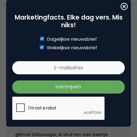
Marketingfacts. Elke dag vers. Mis
niks!
the dude
Dagelijkse nieuwsbrief
Wekelijkse nieuwsbrief
Wat dacht je van het inschakelen van video
portals.
12 november 2008 om 15:57
Hans Keeren
@Ernst Dirkzwager, ik vind het een beetje