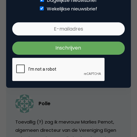
Dagelijkse nieuwsbrief
Ronald Zwart
Wekelijkse nieuwsbrief
aha! Dus zo beginnen self fulfilling prophecies.
Zou het eventueel, enigszins mogelijk zijn dat
de kans bestaat….
6 november 2008 om 13:58
Polle
Toevallig (?) zag ik mevrouw Marlies Pernot,
algemeen directeur van de Vereniging Eigen