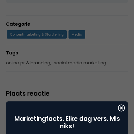
Categorie
Contentmarketing & Storytelling
Media
Tags
online pr & branding
,
social media marketing
Plaats reactie
Je moet
ingelogd zijn op
om een reactie te
plaatsen.
Marketingfacts. Elke dag vers. Mis
niks!