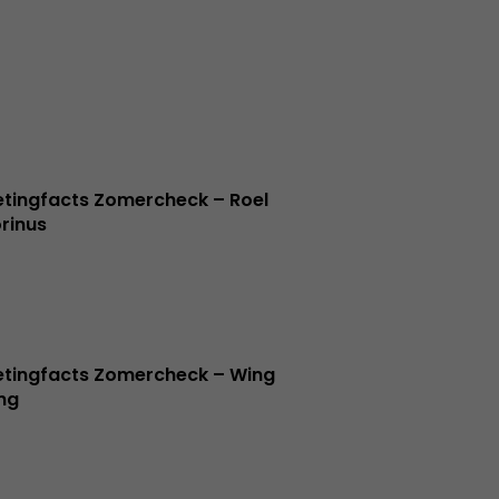
tingfacts Zomercheck – Roel
rinus
tingfacts Zomercheck – Wing
ng