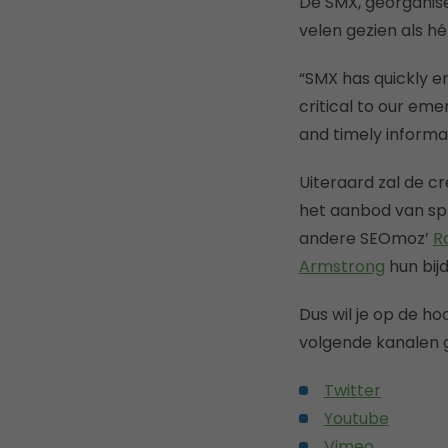
De SMX, georganis
velen gezien als 
“SMX has quickly e
critical to our em
and timely informa
Uiteraard zal de c
het aanbod van spr
andere SEOmoz’
R
Armstrong
hun bij
Dus wil je op de ho
volgende kanalen g
Twitter
Youtube
Vimeo