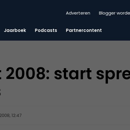
Adverteren
Blogger word
Jaarboek
Podcasts
Partnercontent
 2008: start spr
s
2008, 12:47