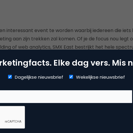
en interessant event te worden waarbij iedereen die iets
ng aan zijn trekken zal komen. Of je de focus nou legt o
ilding of web analytics, SMX East bestrijkt het hele spectr
ketingfacts. Elke dag vers. Mis n
Dagelijkse nieuwsbrief
Wekelijkse nieuwsbrief
Kopieer link
r Kiel