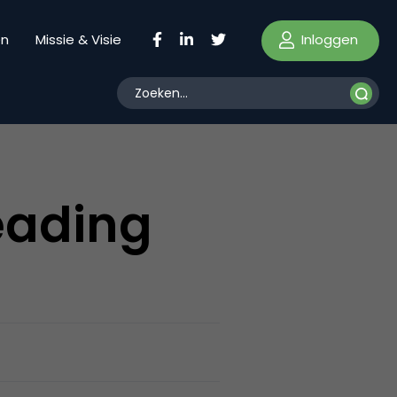
Inloggen
en
Missie & Visie
eading