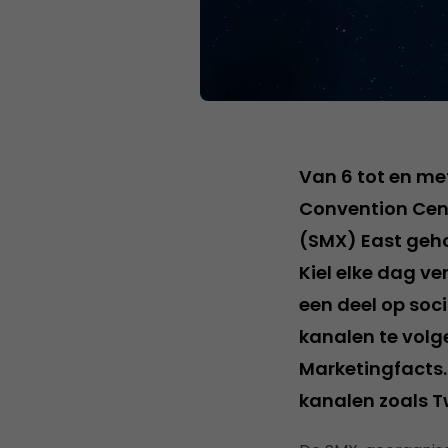
Van 6 tot en met
Convention Cent
(SMX) East geho
Kiel elke dag v
een deel op soci
kanalen te volge
Marketingfacts. 
kanalen zoals Tw