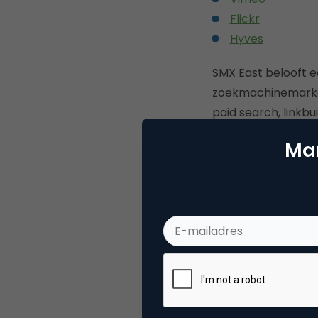
Flickr
Hyves
SMX East belooft e
zoekmachinemarketi
paid search, linkbu
Mar
Mis dit niet!
Deel dit artikel
Woute