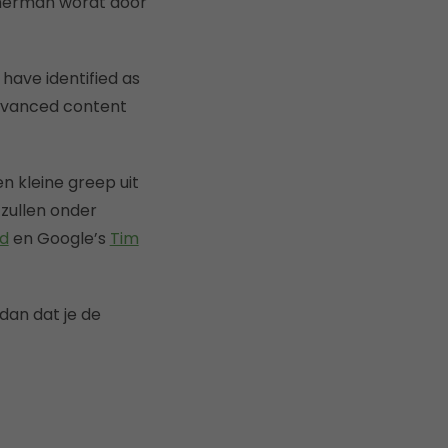
 Sherman wordt door
have identified as
 advanced content
n kleine greep uit
zullen onder
rd
en Google’s
Tim
 dan dat je de