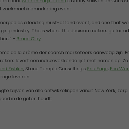
eerd door
Search Engine Land
’s Danny Sullivan en Chris
hét zoekmachinemarketing event:
merged as a leading must-attend event, and one that we 
erging industry. This is where the decision makers go for
tion.” –
Bruce Clay
rème de la crème der search marketeers aanwezig zijn. Ee
ekers levert een indrukwekkende lijst met namen op. Zo 
and Fishkin
, Stone Temple Consulting’s
Eric Enge
,
Eric Wa
drage leveren.
ogte blijven van alle ontwikkelingen vanuit New York, zorg
oed in de gaten houdt: