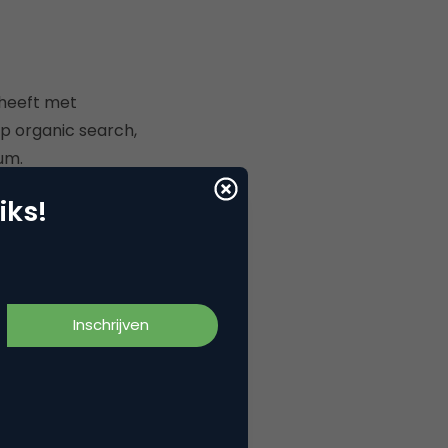
 heeft met
p organic search,
um.
iks!