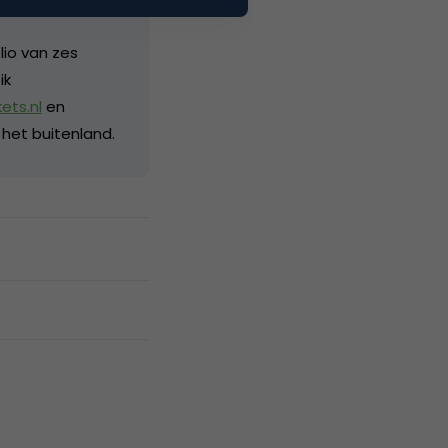
lio van zes
ik
ets.nl
en
 het buitenland.