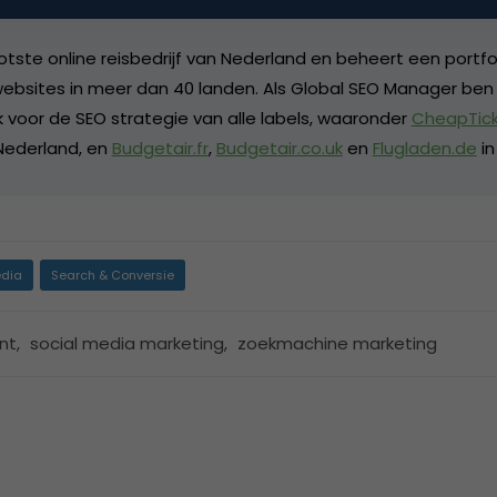
l SEO Manager bij
Travix
ootste online reisbedrijf van Nederland en beheert een portfo
websites in meer dan 40 landen. Als Global SEO Manager ben 
k voor de SEO strategie van alle labels, waaronder
CheapTick
Nederland, en
Budgetair.fr
,
Budgetair.co.uk
en
Flugladen.de
in
dia
Search & Conversie
nt
,
social media marketing
,
zoekmachine marketing