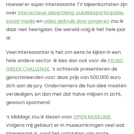
Hoewel er super interessante TV bijeenkomsten zijn
over
interactieve advertising
,
publieksparticipatie
,
social media
en
video gebruik door jongeren
zou ik
daar niet heengaan. Die wereld volg ik het hele jaar
al.
Veel interessanter is het om eens te kijken in een
hele andere sector. Ik kies dan ook voor de
PICNIC
GREEN CHALLENGE
. ‘s ochtends presenteren de
genomineerden voor deze prijs van 500.000 euro
zich aan de jury. Ondernemers die hun idee moeten
verdedigen, en dan met dat halve miljoen in zicht,
gewoon spannend.
‘s Middags zou ik kiezen voor
OPEN MUSEUMS
.
Volgens mij gebeurt er in museumkringen veel wat
interessant is, rond het ontsluiten van grote