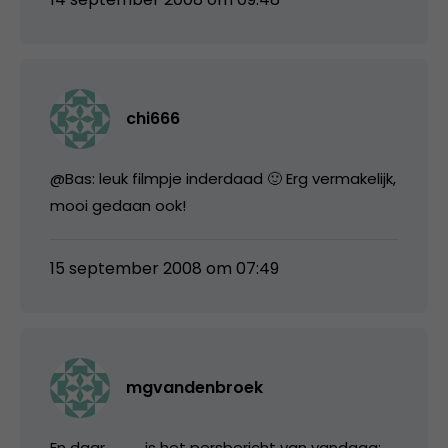
chi666
@Bas: leuk filmpje inderdaad 🙂 Erg vermakelijk,
mooi gedaan ook!
15 september 2008 om 07:49
mgvandenbroek
En daar………… is het persbericht van vandaag: