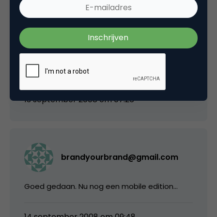
cijfers van kan / wil mailen en dat ik mijn
ongelijk toe moet geven hier.
ps, Max is van een IT bedrijf, geen bureau (met
bureau doel ik vooral op de creatieve
bureaus).
13 september 2008 om 07:26
brandyourbrand@gmail.com
Goed gedaan. Nu nog een mobile edition…
14 september 2008 om 09:48