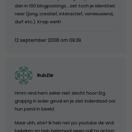
dan in 100 blogpostings… zet toch je identiteit
neer (jong, creatief, interactief, vernieuwend,
durf etc.). Knap werk!
12 september 2008 om 09:39
RubZie
Hmm vind hem zeker niet slecht hoor! Erg
grappig in ieder geval en je ziet inderdaad ooi
hun pand in beeld.
Maar uhh, site? Ik heb net po youtube de viral
bekeken en heb helemaal geen call to action