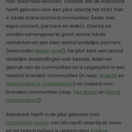
met zekerheid vertellen. Vandaar dat de Rabobank
heeft gekozen voor een pilot waarbij het start met
4 lokale online starterscommunities (ieder met
eigen content, partners en leden). Daarbij zal
worden samengewerkt groot aantal lokale
netwerken en een klein aantal landelijke partners
(waaronder
Higher Level
). De pilot kent een aantal
duidelijke doelstellingen vwb bezoek, leden en
gebruik van de communities en is opgesplitst in een
tweetal branded-communities (in resp.
Utrecht
en
Weerterland & Cranendonck
) en tweetal non-
branded communities (resp.
Den Bosch
en
Noord
Holland Noord
).
Rabobank heeft in de pilot gekozen voor
Community Server
van Microsoft waarbij de bouw
en technisch beheer is gedaan door
Evident