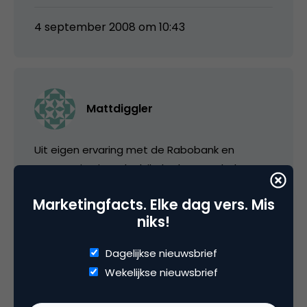
4 september 2008 om 10:43
Mattdiggler
Uit eigen ervaring met de Rabobank en
communitysites denk ik dat het een hele
moeilijke task is om dit van topdown te laten
Marketingfacts. Elke dag vers. Mis
slagen.
niks!
Een groot concern als de Rabobank geeft
Dagelijkse nieuwsbrief
liever niet de controle uit handen en wilt alles
Wekelijkse nieuwsbrief
blijven beslissen. Hierbij is het belangrijk dat zij
verder kijken dan korte termijn resultaten en