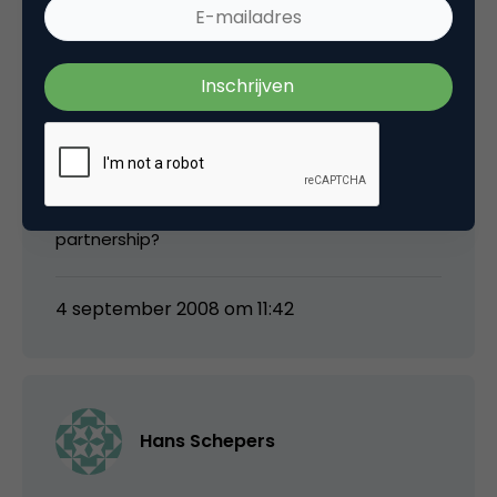
een goede adviesgroep hebben, anders is het
bij voorbaat een flop.
Desondanks is het initiatief goed, maar ik zie
de kans van slagen gering in. Overigens ben ik
wel benieuwd, heb me niet verdiept in de
samenwerking met higherlevel, hoe dat
samengaat met een gesponsord
partnership?
4 september 2008 om 11:42
Hans Schepers