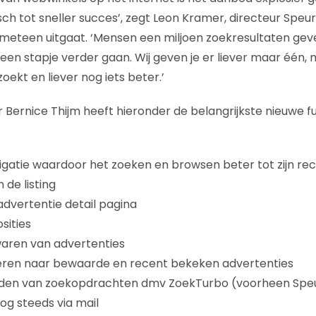
sch tot sneller succes’, zegt Leon Kramer, directeur Speurd
meteen uitgaat. ‘Mensen een miljoen zoekresultaten geven 
 een stapje verder gaan. Wij geven je er liever maar één,
zoekt en liever nog iets beter.’
ernice Thijm heeft hieronder de belangrijkste nieuwe fu
igatie waardoor het zoeken en browsen beter tot zijn re
 de listing
advertentie detail pagina
sities
waren van advertenties
geren naar bewaarde en recent bekeken advertenties
ouden van zoekopdrachten dmv ZoekTurbo (voorheen Speu
og steeds via mail