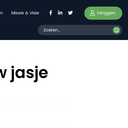
Inloggen
en
Missie & Visie
w jasje