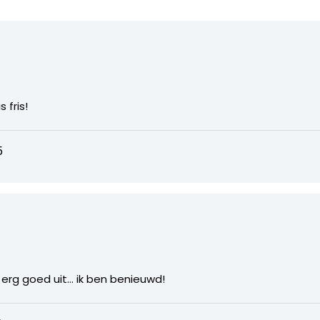
 fris!
5
 erg goed uit… ik ben benieuwd!