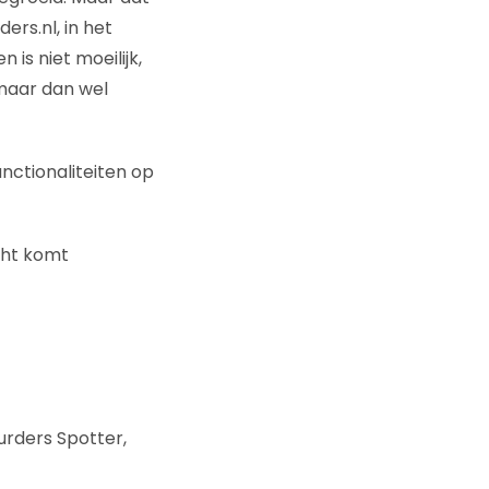
ers.nl, in het
is niet moeilijk,
 maar dan wel
nctionaliteiten op
cht komt
rders Spotter,