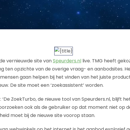
de vernieuwde site van
Speurders.nl
live. TMG heeft geko
ng ten opzichte van de overige vraag- en aanbodsites. H
mensen gaan helpen bij het vinden van het juiste product 
uw. De site moet een ‘zoekassistent’ worden.
: ‘De ZoekTurbo, de nieuwe tool van Speurders.nl, blijft 
oorzoeken ook als de gebruiker op dat moment niet op de s
heid moet bij de nieuwe site voorop staan.
an webwinkels op het internet is het aanbod explosief g