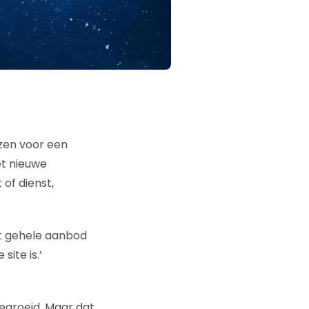
zen voor een
et nieuwe
of dienst,
het gehele aanbod
ite is.’
egroeid. Maar dat