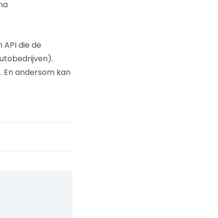
na
 API die de
tobedrijven).
. En andersom kan