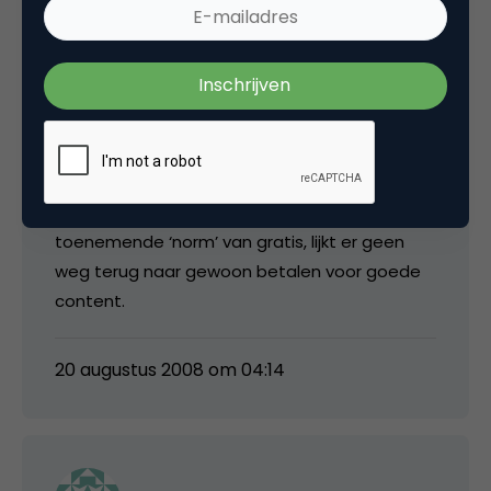
toegankelijk. De communicatie hieromtrent
laat nogal eens wat te wensen over. Ook de
website is wat dat betreft een zoekplaatje.
Als subsidie zou verdwijnen, dan is het aan het
publiek om durf te tonen om de centen te
betalen die nodig zijn om een week kennis op
te doen. Tja, is 1000 euro dan een idioot
bedrag? Zelf denk ik dat niet, maar door de
toenemende ‘norm’ van gratis, lijkt er geen
weg terug naar gewoon betalen voor goede
content.
20 augustus 2008 om 04:14