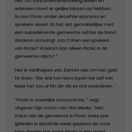
niet tot concurrentievervalsing leiden en
iedereen moet er gelijke kansen op hebben.
Nu kan Picnic onder dezelfde sponsors en
sprekers vissen. En het vist gemakkelijker met
een subsidiërende gemeente achter de hand.
Waarom ontvangt Job Cohen wel sprekers
van Picnic? Waarom kan alleen Picnic in de
gemeente-abri’s? ”
Het is Veldhuijzen van Zanten niet om het geld
te doen. “Die drie ton risico lopen we zelf wel.
Maar het zou al fijn zijn als ze ons waarderen. ”
“Picnic is oneerlijke concurrentie, ” zegt
uitgever Gijs Vroom van VNU Media. “Met
steun van de gemeente is Picnic twee jaar
geleden in dezelfde week gepland als onze
Eday. Begrijp me goed, Picnic is een goed