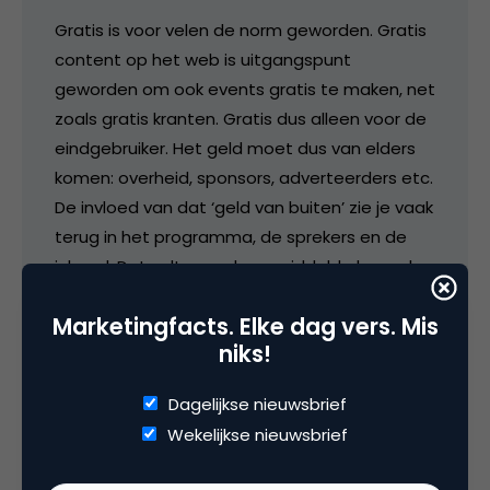
Gratis is voor velen de norm geworden. Gratis
content op het web is uitgangspunt
geworden om ook events gratis te maken, net
zoals gratis kranten. Gratis dus alleen voor de
eindgebruiker. Het geld moet dus van elders
komen: overheid, sponsors, adverteerders etc.
De invloed van dat ‘geld van buiten’ zie je vaak
terug in het programma, de sprekers en de
inhoud. Dat valt voor de gemiddelde bezoeker
doorgaans niet op, omdat het geheel aan
Marketingfacts. Elke dag vers. Mis
verhalen toch wel resulteert in de nodige
niks!
inspiratie. Die ‘look&feel;’ kan Picnic zeker niet
worden ontzegd. Kan uit eigen ervaring
Dagelijkse nieuwsbrief
spreken.
Wekelijkse nieuwsbrief
Veel van Picnic was en is overigens gratis