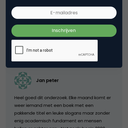
om ALLES te verkopen? Wordt een
nicheproduct in de toekomst mogelijk een
écht nicheproduct als het niet via een grote
retailer verkocht kan worden?
13 augustus 2008 om 10:03
Jan peter
Heel goed dit onderzoek. Elke maand komt er
weer iemand met een boek met een
pakkende titel en leuke slogans maar zonder
enig academisch fundament en mensen