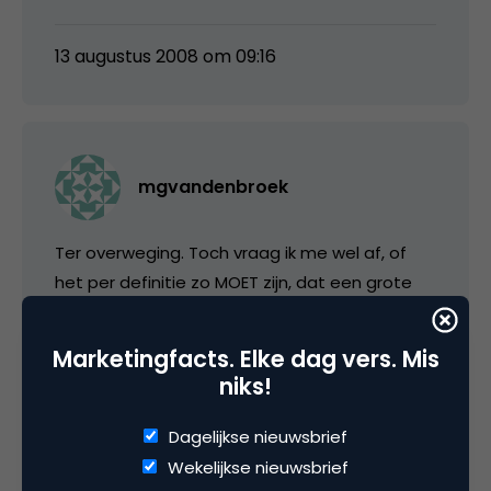
13 augustus 2008 om 09:16
mgvandenbroek
Ter overweging. Toch vraag ik me wel af, of
het per definitie zo MOET zijn, dat een grote
speler met een miljoen+ producten alle
andere spelers uit de markt drukt. Volgens mij
Marketingfacts. Elke dag vers. Mis
is dat (nog) niet zo.
niks!
Hierbij komt nog: wat is een niche, en kan een
Dagelijkse nieuwsbrief
niche nog meer niche worden? Oftewel: krijgt
Wekelijkse nieuwsbrief
een superbedrijf als Amazon het voor elkaar