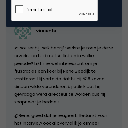
vincente
@wouter bij welk bedrijf werkte je toen je deze
ervaringen had met Adlink en in welke
periode? Lijkt me wel interessant om je
frustraties een keer bij Rene Zeedijk te
ventileren. Hij vertelde dat hij bij 538 zoveel
dingen wilde veranderen bij adlink dat hij
gevraagd werd directeur te worden dus hij
snapt wat je bedoelt.
@Rene, goed dat je reageert. Bedankt voor
het interview ook al overviel ik je ermee!