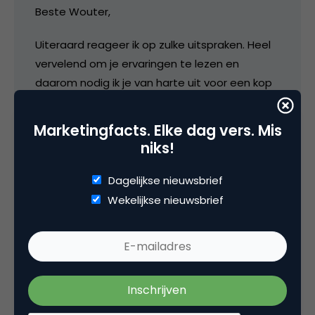
Beste Wouter,
Uiteraard reageer ik op zulke uitspraken. Heel
vervelend om je ervaringen te lezen en
daarom nodig ik je van harte uit voor een kop
koffie zodat ik je kan vertellen waarmee wij bij
AdLINk allemaal bezig zijn en wat er allemaal is
Marketingfacts. Elke dag vers. Mis
veranderd of nog zal veranderen.
niks!
Ik ben vanuit Radio 538 jaren klant geweest en
Dagelijkse nieuwsbrief
sommige zaken kunnen inderdaad ook nog
Wekelijkse nieuwsbrief
verbeterd worden. Daar werken wij met zijn
allen aan, elke dag!!
Groet, René Zeedijk
6 augustus 2008 om 17:56