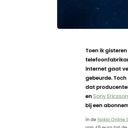
Toen ik gisteren
telefoonfabrikan
internet gaat v
gebeurde. Toch 
dat producenten
en
Sony Ericsso
bij een abonnem
In de
Nokia Online
van 45 euro tot de