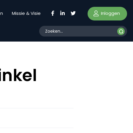
Inloggen
en
Missie & Visie
inkel