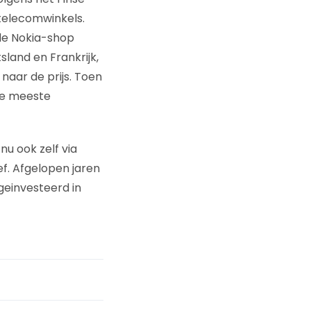
 telecomwinkels.
 de Nokia-shop
sland en Frankrijk,
naar de prijs. Toen
 de meeste
u ook zelf via
ef. Afgelopen jaren
 geinvesteerd in