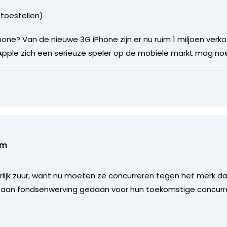
 toestellen)
hone? Van de nieuwe 3G iPhone zijn er nu ruim 1 miljoen verk
Apple zich een serieuze speler op de mobiele markt mag n
om
urlijk zuur, want nu moeten ze concurreren tegen het merk da
e aan fondsenwerving gedaan voor hun toekomstige concurre