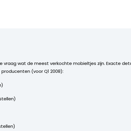
de vraag wat de meest verkochte mobieltjes zijn. Exacte detai
e producenten (voor Q1 2008):
n)
stellen)
)
stellen)