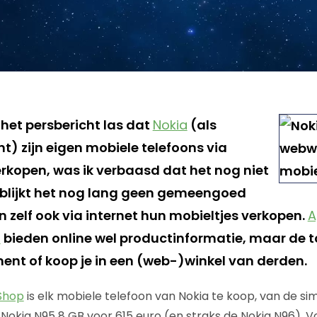
 het persbericht las dat
Nokia
(als
t) zijn eigen mobiele telefoons via
erkopen, was ik verbaasd dat het nog niet
blijkt het nog lang geen gemeengoed
 zelf ook via internet hun mobieltjes verkopen.
A
n
bieden online wel productinformatie, maar de toe
ent of koop je in een (web-)winkel van derden.
 Shop
is elk mobiele telefoon van Nokia te koop, van de si
 Nokia N95 8 GB voor 615 euro (en straks de Nokia N96). V