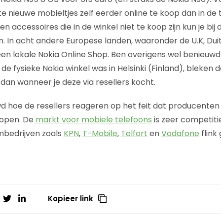
tste nieuwe mobieltjes zelf eerder online te koop dan in de
 accessoires die in de winkel niet te koop zijn kun je bij
n. In acht andere Europese landen, waaronder de U.K, Duit
en lokale Nokia Online Shop. Ben overigens wel benieuwd 
n de fysieke Nokia winkel was in Helsinki (Finland), bleken
 dan wanneer je deze via resellers kocht.
d hoe de resellers reageren op het feit dat producenten n
kopen. De
markt voor mobiele telefoons
is zeer competiti
bedrijven zoals
KPN
,
T-Mobile
,
Telfort
en
Vodafone
flink
Kopieer link