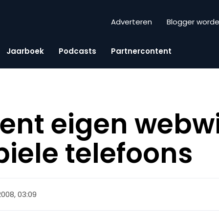
Adverteren
Blogger word
Jaarboek
Podcasts
Partnercontent
ent eigen webw
iele telefoons
 2008, 03:09