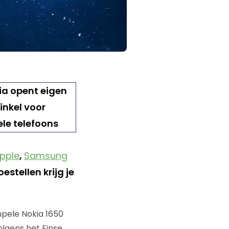
pple
,
Samsung
stellen krijg je
mpele Nokia 1650
olgens het Finse