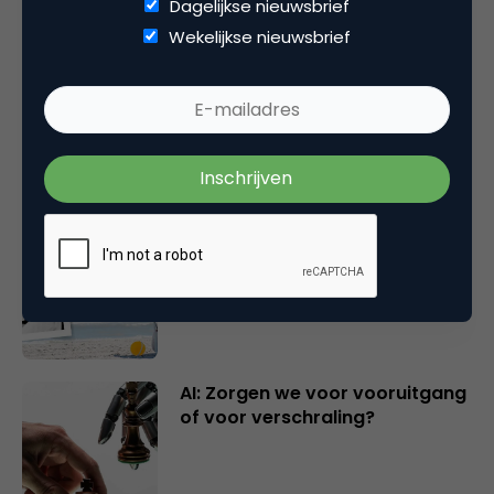
Dagelijkse nieuwsbrief
Gerelateerde artikelen
Wekelijkse nieuwsbrief
Marketingfacts Zomercheck –
Durk Bosma
Marketingfacts Zomercheck –
Roel Stavorinus
AI: Zorgen we voor vooruitgang
of voor verschraling?