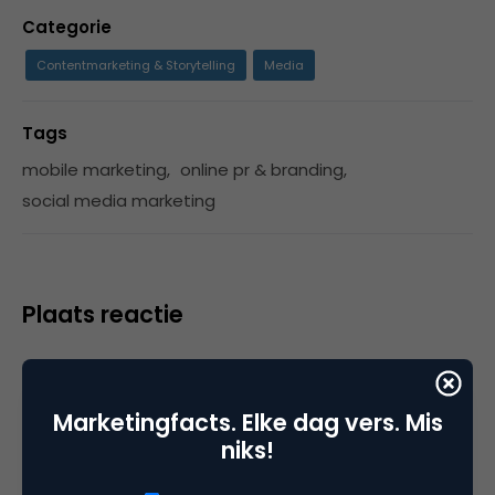
Categorie
Contentmarketing & Storytelling
Media
Tags
mobile marketing
,
online pr & branding
,
social media marketing
Plaats reactie
Je moet
ingelogd zijn op
om een reactie te
plaatsen.
Marketingfacts. Elke dag vers. Mis
niks!