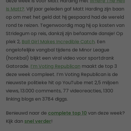
deze week is voor Matt Harding met
Where The Hell
Is Matt?
. Vijf jaar geleden gaf Matt Harding zijn baan
op om met het geld dat hij gespaard had de wereld
rond te reizen. Tegenwoordig mag hij op kosten van
Stridegum op reis, dankzij zijn befaamde dansje! Op
plek 2,
Ball Girl Makes Incredible Catch
. Een
ongelofelijke vangbal tijdens de Minor League
(honkbal) blijkt een viral video voor sportdrank
Gatorade.
I’m Voting Republican
maakt de top 3
deze week compleet. I’m Voting Republican is de
nieuwste politieke hit op YouTube met 2,5 miljoen
views, 13.000 comments, 77 videoreacties, 1300
linking blogs en 3784 diggs.
Benieuwd naar de
complete top 10
van deze week?
Kijk dan
snel verder
!