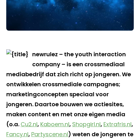
newrulez – the youth interaction
company – is een crossmediaal
mediabedrijf dat zich richt op jongeren. We
ontwikkelen crossmediale campagnes;
marketingconcepten speciaal voor
jongeren. Daartoe bouwen we actiesites,
maken content en met onze eigen media
(o.a.
Cu2.nl
,
Kaboem.nl
,
Shopgirl.nl
,
Extrafris.nl
,
Fancy.nl
,
Partyscene.nl
) weten de jongeren te