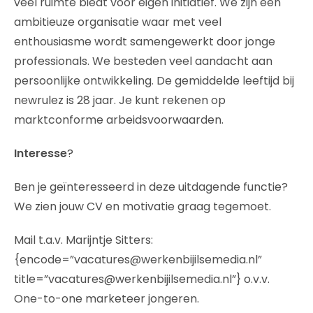
veel ruimte biedt voor eigen initiatief. We zijn een
ambitieuze organisatie waar met veel
enthousiasme wordt samengewerkt door jonge
professionals. We besteden veel aandacht aan
persoonlijke ontwikkeling. De gemiddelde leeftijd bij
newrulez is 28 jaar. Je kunt rekenen op
marktconforme arbeidsvoorwaarden.
Interesse
?
Ben je geïnteresseerd in deze uitdagende functie?
We zien jouw CV en motivatie graag tegemoet.
Mail t.a.v. Marijntje Sitters:
{encode=”vacatures@werkenbijilsemedia.nl”
title=”vacatures@werkenbijilsemedia.nl”} o.v.v.
One-to-one marketeer jongeren.