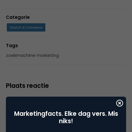
Categorie
Search & Conversie
Tags
zoekmachine marketing
Plaats reactie
Je moet
ingelogd zijn op
om een reactie te
plaatsen.
Marketingfacts. Elke dag vers. Mis
niks!