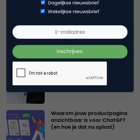
Dagelijkse nieuwsbrief
Gerelateerde artikelen
Wekelijkse nieuwsbrief
2 overschatte SEO KPI’s [+ 2
cijfers die wél je succes
bepalen!]
Hoe AI zoeken en vinden op
internet fundamenteel
verandert
Waarom jouw productpagina
onzichtbaar is voor ChatGPT
(en hoe je dat nu oplost)