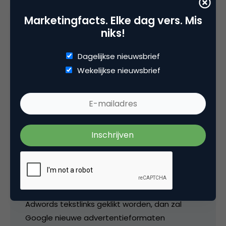
Marketingfacts. Elke dag vers. Mis
niks!
Bert van Heerde
Dagelijkse nieuwsbrief
Wekelijkse nieuwsbrief
Een betere user-experience vind ik geen
miscalculatie van Google. Daardoor groeit de
vaste userbase van Google en heeft Microhoo
het nakijken. Het is daarnaast afhankelijk voor
welke queries Google U-search resultaten
serveert. Informatiezoekers zullen sneller U-
search resultaten voorgeschoteld krijgen dan
productzoekers, want in de laatste zit het
geld voor Google. En mocht er minder op
Adwords tekstlinks geklikt worden, dan zal
Google nieuwe advertentieformaten