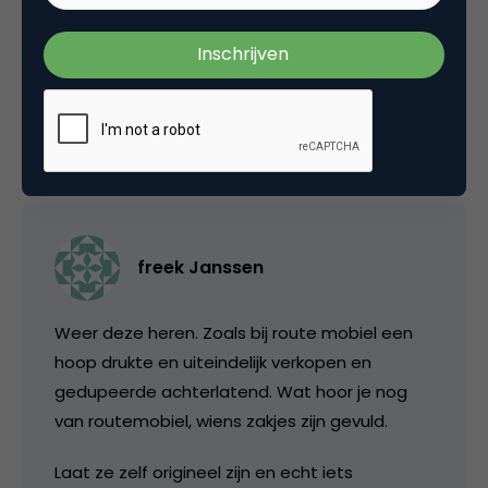
gratis publicity hebben. Kom nou toch zeg,
iemand die een internet concept overneemt,
het moet niet gekker worden met plagiaat.
27 maart 2008 om 14:40
freek Janssen
Weer deze heren. Zoals bij route mobiel een
hoop drukte en uiteindelijk verkopen en
gedupeerde achterlatend. Wat hoor je nog
van routemobiel, wiens zakjes zijn gevuld.
Laat ze zelf origineel zijn en echt iets