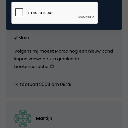
Niek ten Hoopen
@Marc:
Volgens mij moest Marco nog een nieuw pand
kopen vanwege zijn groeiende
boekencollectie 😉
14 februari 2008 om 09:29
Martijn