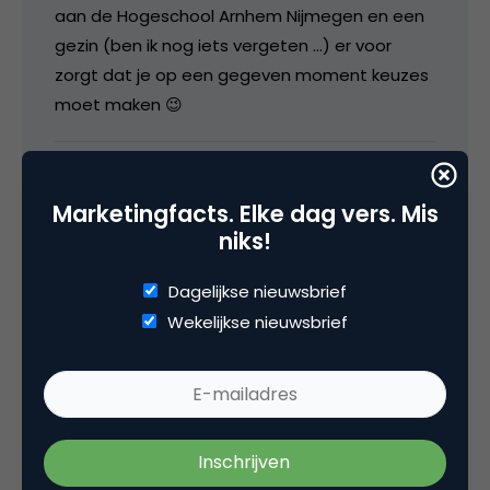
aan de Hogeschool Arnhem Nijmegen en een
gezin (ben ik nog iets vergeten …) er voor
zorgt dat je op een gegeven moment keuzes
moet maken 😉
14 februari 2008 om 09:08
Marketingfacts. Elke dag vers. Mis
niks!
Dagelijkse nieuwsbrief
Peter Bonjernoor
Wekelijkse nieuwsbrief
Inderdaad, gefeliciteerd!
14 februari 2008 om 09:27