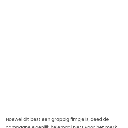
Hoewel dit best een grappig fimpje is, deed de
campagne eigenlijk helemaal niets voor het merk