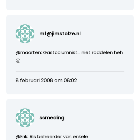
mf@jimstolze.nl
@maarten: Gastcolumnist… niet roddelen heh
🙂
8 februari 2008 om 08:02
ssmeding
@Erik: Als beheerder van enkele