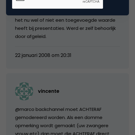
backchannel moet een kwelling zijn geweest
voor Joseph Pine. Ben er ook nog niet uit of
het nu wel of niet een toegevoegde waarde
heeft bij presentaties. Werd er zelf behoorlijk
door afgeleid.
22 januari 2008 om 20:31
vincente
@marco backchannel moet ACHTERAF
gemodereerd worden. Als een domme
opmerking wordt gemaakt (uw zwangere
vrouw etc) dan moet die ACHTERAF direct