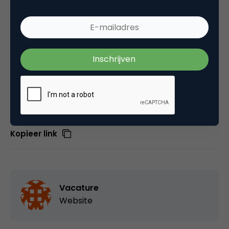
informatie over nrc.next op nrcnext.nl en voor PCM
op
pcmuitgevers.nl. Acquisitie naar aanleiding van deze
advertentie wordt niet op prijs gesteld.
Deel dit artikel
Kopieer link
Vacature
Website