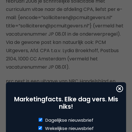
februari 2008 je schriftelijke sollicitatie met
curriculum vitae naar de afdeling CPA, liefst per e-
mail: {encode=”solliciteren@pcmuitgevers.nl”
title=”solliciteren@pcmuitgevers.nl”} (vermeld het
vacaturenummer JP 08.01 in de onderwerpregel).
Via de gewone post kan natuurlijk ook: PCM
Uitgevers, Afd. CPA t.a.v. Lydia Broekhoff, Postbus
2104, 1000 CC Amsterdam (vermeld het
vacaturenummer JP 08.01).
nrc.next is een uitgave van NRC Handelsblad en
onderdeel van PCM Uitgevers, uitgever van onder
andere ook de dagbladtitels Volkskrant, Trouw en
Marketingfacts. Elke dag vers. Mis
niks!
DAG,
de uitgaansmagazines van NL Unlimited, algemene
Dagelijkse nieuwsbrief
boeken en educatieve uitgaven. Kijk voor meer
Wekelijkse nieuwsbrief