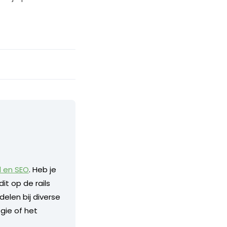
d en SEO
. Heb je
it op de rails
delen bij diverse
gie of het