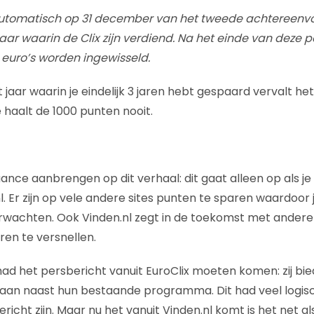
 automatisch op 31 december van het tweede achtereenv
jaar waarin de Clix zijn verdiend. Na het einde van deze 
r euro’s worden ingewisseld.
t jaar waarin je eindelijk 3 jaren hebt gespaard vervalt het
 haalt de 1000 punten nooit.
ance aanbrengen op dit verhaal: dit gaat alleen op als je
l. Er zijn op vele andere sites punten te sparen waardoor 
erwachten. Ook Vinden.nl zegt in de toekomst met andere 
en te versnellen.
had het persbericht vanuit EuroClix moeten komen: zij bi
 aan naast hun bestaande programma. Dit had veel logis
richt zijn. Maar nu het vanuit Vinden.nl komt is het net al