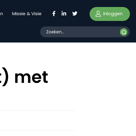
Inloggen
en
Missie & Visie
t) met