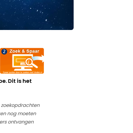
. Dit is het
n zoekopdrachten
hten nog moeten
mers ontvangen