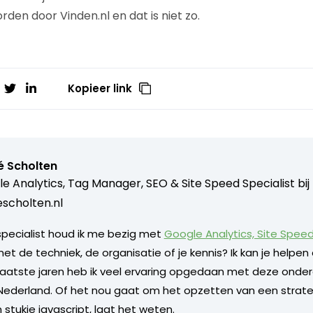
den door Vinden.nl en dat is niet zo.
Kopieer link
é Scholten
e Analytics, Tag Manager, SEO & Site Speed Specialist bij
scholten.nl
 specialist houd ik me bezig met
Google Analytics, Site Spee
 de techniek, de organisatie of je kennis? Ik kan je helpen d
e laatste jaren heb ik veel ervaring opgedaan met deze onder
n Nederland. Of het nou gaat om het opzetten van een strate
 stukje javascript, laat het weten.