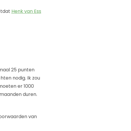
otdat
Henk van Ess
maal 25 punten
ten nodig. Ik zou
 moeten er 1000
 maanden duren.
voorwaarden van