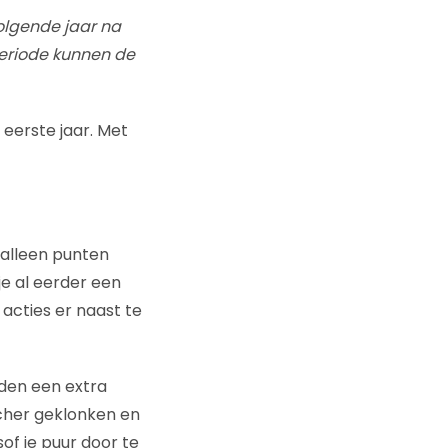
olgende jaar na
periode kunnen de
 eerste jaar. Met
 alleen punten
je al eerder een
acties er naast te
eden een extra
cher geklonken en
sof je puur door te