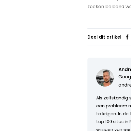
zoeken beloond wor
Deel dit artikel
Andr
Googl
andre
Als zelfstandig
een probleem met
te krijgen. In d
top 100 sites i
wijzigen van een