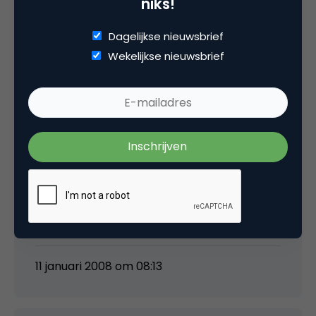
niks!
Allard Winterink
Dagelijkse nieuwsbrief
Wekelijkse nieuwsbrief
Beste Martin,
Wij zijn op dit moment een webshop aan het
inrichten voor de verkoop van life-style
producten aan consumenten. Dus work-in-
progress.
Groet,
Allard
11 januari 2008 om 08:13