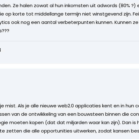
f vinden. Ze halen zowat al hun inkomsten uit adwords (80% ?) 
e op korte tot middellange termijn niet winstgevend zijn. Feit
tics ook nog een aantal verbeterpunten kunnen. Kunnen ze z
s???
3
tje mist. Als je alle nieuwe web2.0 applicaties kent en in hun
issen van de ontwikkeling van een bouwsteen binnen die con
ogie moeten kopen (dat dat miljarden waar kan zijn). Dan is 
e zetten die alle opportunities uitwerken, zodat kansen b