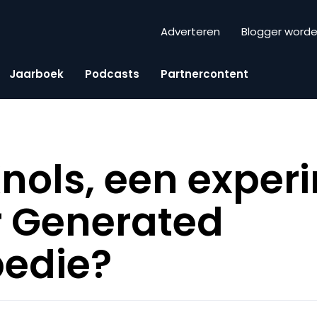
Adverteren
Blogger word
Jaarboek
Podcasts
Partnercontent
nols, een exper
r Generated
pedie?