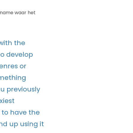
 name waar het
with the
to develop
enres or
omething
ou previously
xiest
g to have the
d up using it