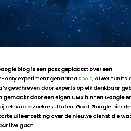
Google blog is een post geplaatst over een
ion-only experiment genaamd
Knols
, ofwel “units
na’s geschreven door experts op elk denkbaar geb
 gemaakt door een eigen CMS binnen Google en 
bij relevante zoekresultaten. Gaat Google hier d
orte uiteenzetting over de nieuwe dienst die waa
aar live gaat