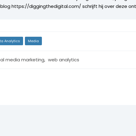
 blog https://diggingthedigital.com/ schrijft hij over deze on
ta Analytics
Media
ial media marketing
,
web analytics