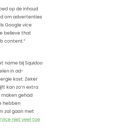
oed op de inhoud
id om advertenties
ls Google vice
We believe that
eb content.”
et name bij Squidoo
elen in ad-
ergie kost. Zeker
jft kan zo’n extra
te maken gehad
te hebben
om zal gaan met
rvice niet veel toe