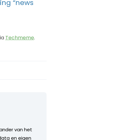
ting “news
ia
Techmeme
.
stander van het
 data en eigen