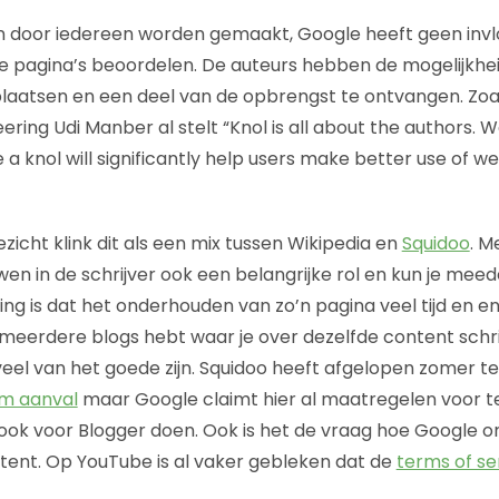
n door iedereen worden gemaakt, Google heeft geen invl
e pagina’s beoordelen. De auteurs hebben de mogelijkhe
plaatsen en een deel van de opbrengst te ontvangen. Zoa
ering Udi Manber al stelt “Knol is all about the authors. 
a knol will significantly help users make better use of w
zicht klink dit als een mix tussen Wikipedia en
Squidoo
. M
en in de schrijver ook een belangrijke rol en kun je meed
ing is dat het onderhouden van zo’n pagina veel tijd en en
of meerdere blogs hebt waar je over dezelfde content schri
 veel van het goede zijn. Squidoo heeft afgelopen zomer 
am aanval
maar Google claimt hier al maatregelen voor 
 ook voor Blogger doen. Ook is het de vraag hoe Google 
tent. Op YouTube is al vaker gebleken dat de
terms of se