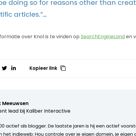
y be doing so for reasons other than crea
ific articles.”…
formatie over Knol is te vinden op
SearchEngineLand
en v
Kopieer link
k Meeuwsen
nt lead bij
Kaliber Interactive
000 actief als blogger. De laatste jaren is hij een actief voor
n het indieweb: Hou controle over je eigen domein, je eigen