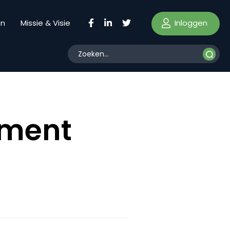
Inloggen
en
Missie & Visie
iment