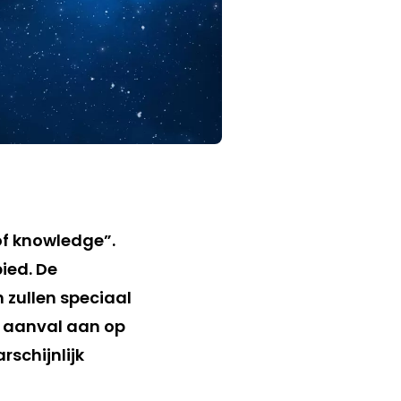
 of knowledge”.
ied. De
zullen speciaal
e aanval aan op
rschijnlijk