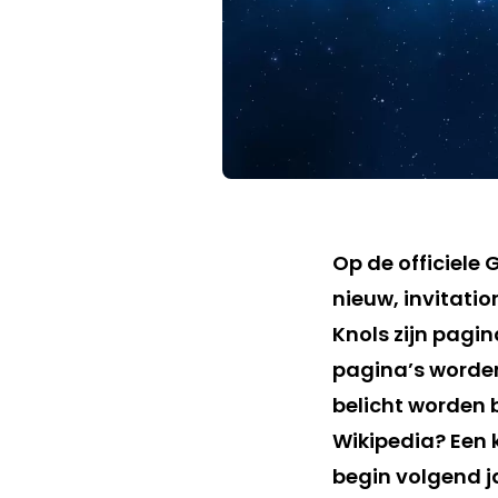
Op de officiele 
nieuw, invitat
Knols zijn pagi
pagina’s worden
belicht worden 
Wikipedia? Een k
begin volgend j