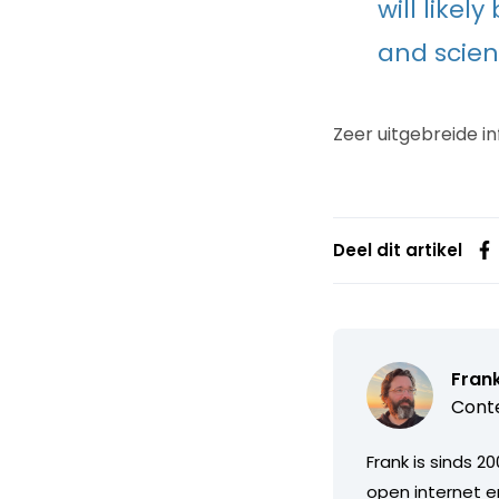
will likel
and scient
Zeer uitgebreide in
Deel dit artikel
Fran
Conte
Frank is sinds 2
open internet e