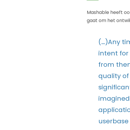
Mashable heeft o
gaat om het ontwi
(…)Any ti
intent fo
from them
quality o
significan
imagined.
applicatio
userbase 