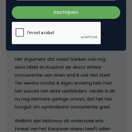
Ook je andere argumenten doen mij vreemd
aan : ik zie niet hoe direct writers een beperkt
distributiedomein hebben online. Zeker niet als
je nu ziet dat direct writers het uitstekend
doen op internet.
Het argument dat naast banken ook nog
eens HEMA en Kruidvat de direct writers
concurrentie aan doen vind ik ook niet sterk.
Ten eerste omdat ik eigen ervaring heb met
het succes van deze aanbieders. Verder is dit
nu nog dermate geringe omzet, dat het hier
hooguit om symbolische concurrentie gaat.
Wellicht dat McKinsey dit onderzoek iets
teveel van het Europese niveau heeft willen