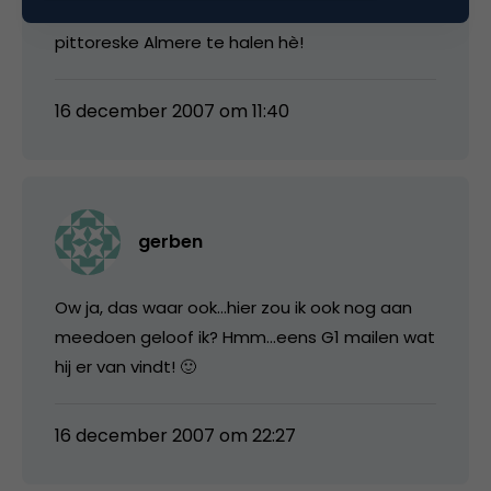
ons best gaan doen om die award naar het
pittoreske Almere te halen hè!
16 december 2007 om 11:40
gerben
Ow ja, das waar ook…hier zou ik ook nog aan
meedoen geloof ik? Hmm…eens G1 mailen wat
hij er van vindt! 🙂
16 december 2007 om 22:27