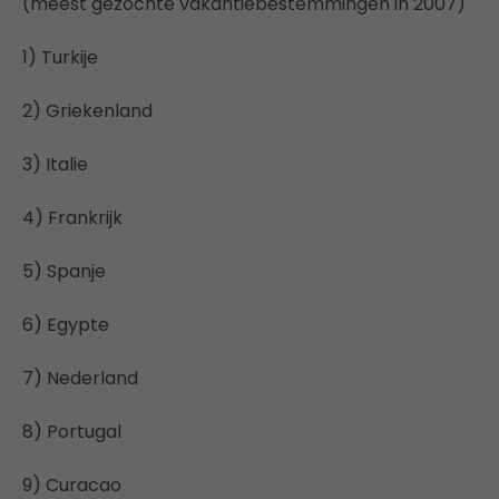
(meest gezochte vakantiebestemmingen in 2007)
1) Turkije
2) Griekenland
3) Italie
4) Frankrijk
5) Spanje
6) Egypte
7) Nederland
8) Portugal
9) Curacao