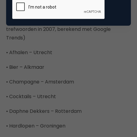
TREFWOORDEN PER STAD
(welke stad zocht het meest op bepaalde
trefwoorden in 2007, berekend met Google
Trends)
• Afhalen – Utrecht
• Bier – Alkmaar
• Champagne – Amsterdam
• Cocktails – Utrecht
• Daphne Dekkers – Rotterdam
• Hardlopen – Groningen