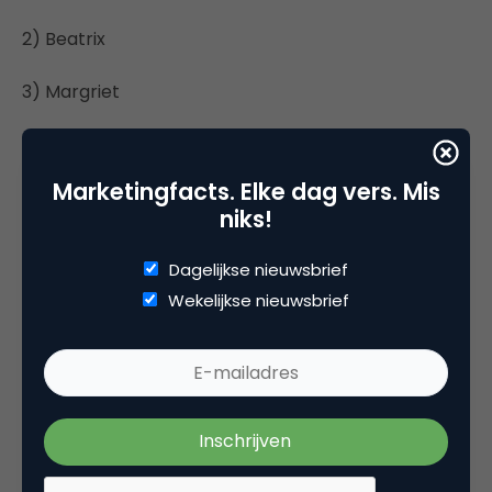
2) Beatrix
3) Margriet
POPULAIRSTE SPORTEN
Marketingfacts. Elke dag vers. Mis
(meest gezochte sporten van Nederland 2007)
niks!
1) Voetbal
Dagelijkse nieuwsbrief
Wekelijkse nieuwsbrief
2) Golf
3) Tennis
4) Hockey
5) Formule 1