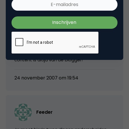
blogger die belastende teksten zou schrijven
(Peter Breedveld vs. Vodafone) hiervoor
aangeklaagd kan worden. Daarmee wordt
indirect gezegd dat alleen de blogger zelf
hiervoor schuldig is. Hiermee hebben we
eigenlijk het omgekeerde bewijs van het
auteursrecht van de blogger. Dus JA! de
content is altijd van de blogger!
24 november 2007 om 19:54
Feeder