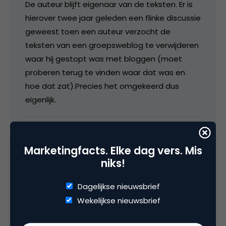
De auteur blijft eigenaar van de teksten. Er is
hierover twee jaar geleden een flinke discussie
geweest toen een auteur verzocht de
teksten van een groepsweblog te verwijderen
waar hij gestopt was met bloggen (moet
proberen terug te vinden waar dat was en
hoe dat zat).Precies het omgekeerd dus
eigenlijk.
24 november 2007 om 19:02
Marketingfacts. Elke dag vers. Mis
niks!
Dagelijkse nieuwsbrief
Thomas Sanders
Wekelijkse nieuwsbrief
Wat wel leuk is aan deze case, is dat een