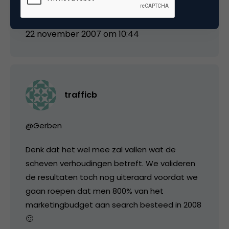
zoekmachine marketing. 🙂
22 november 2007 om 10:44
trafficb
@Gerben
Denk dat het wel mee zal vallen wat de
scheven verhoudingen betreft. We valideren
de resultaten toch nog uiteraard voordat we
gaan roepen dat men 800% van het
marketingbudget aan search besteed in 2008
🙂