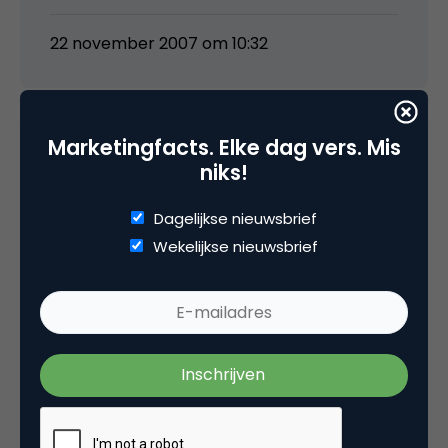
22 november 2007 om 10:32
Marketingfacts. Elke dag vers. Mis
gerben
niks!
Dagelijkse nieuwsbrief
@wolter,
Wekelijkse nieuwsbrief
Ach, geeft niet…maar het zal wellicht een
beetje scheve verhoudingen laten zien nu en
dus zal de uitkomst wellicht een beetje
gespiegeld zijn van wat men echt bedoelde?
Derhalve is uiteraard usability en
marktonderzoek een vak apart, net zoals