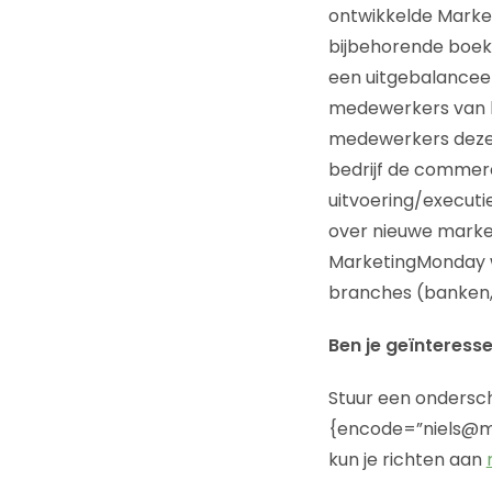
ontwikkelde Marke
bijbehorende boek,
een uitgebalancee
medewerkers van be
medewerkers deze 
bedrijf de commerc
uitvoering/execut
over nieuwe marke
MarketingMonday w
branches (banken, 
Ben je geïnteress
Stuur een ondersch
{encode=”niels@ma
kun je richten aan