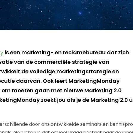
ay
is een marketing- en reclamebureau dat zich
ovatie van de commerciële strategie van
twikkelt de volledige marketingstrategie en
xecutie daarvan. Ook leert MarketingMonday
ze om moeten gaan met nieuwe Marketing 2.0
ketingMonday zoekt jou als je de Marketing 2.0 
erschillende door ons ontwikkelde seminars en kennispr
nals. Gebleken is dat er veel vraag bestaat naar de inh