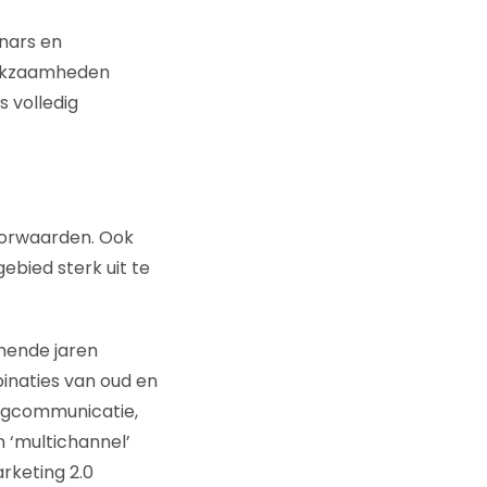
inars en
erkzaamheden
s volledig
oorwaarden. Ook
ebied sterk uit te
mende jaren
inaties van oud en
ngcommunicatie,
n ‘multichannel’
rketing 2.0