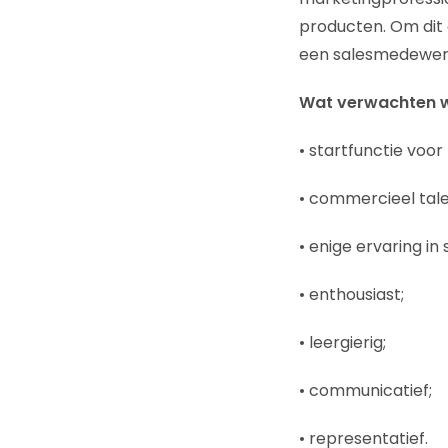
producten. Om dit 
een salesmedewer
Wat verwachten wi
• startfunctie voor
• commercieel tal
• enige ervaring in s
• enthousiast;
• leergierig;
• communicatief;
• representatief.