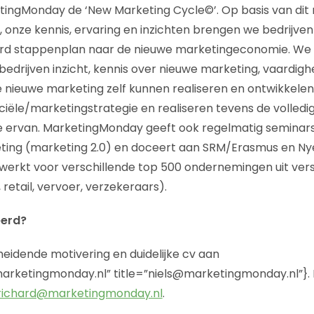
tingMonday de ‘New Marketing Cycle©’. Op basis van dit
 onze kennis, ervaring en inzichten brengen we bedrijve
rd stappenplan naar de nieuwe marketingeconomie. We
drijven inzicht, kennis over nieuwe marketing, vaardig
nieuwe marketing zelf kunnen realiseren en ontwikkele
iële/marketingstrategie en realiseren tevens de volledi
ie ervan. MarketingMonday geeft ook regelmatig seminar
ting (marketing 2.0) en doceert aan SRM/Erasmus en Ny
erkt voor verschillende top 500 ondernemingen uit vers
retail, vervoer, verzekeraars).
eerd?
eidende motivering en duidelijke cv aan
rketingmonday.nl” title=”niels@marketingmonday.nl”}. 
richard@marketingmonday.nl
.