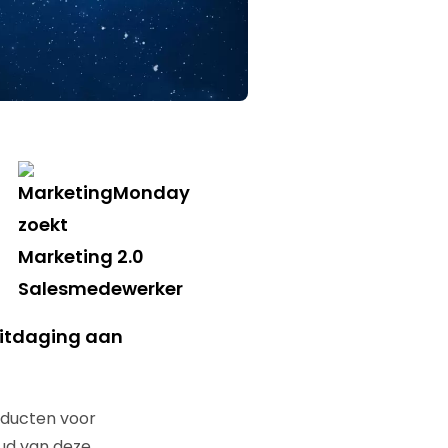
uitdaging aan
oducten voor
oud van deze