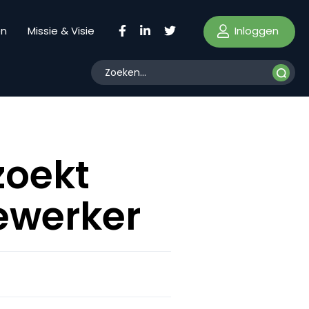
Inloggen
en
Missie & Visie
zoekt
ewerker