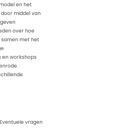
 model en het
n door middel van
 geven
heden over hoe
n samen met het
ge
s en workshops
enrode.
chillende
Eventuele vragen