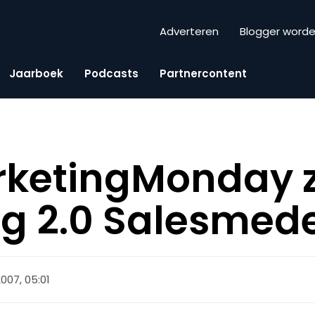
Adverteren
Blogger word
Jaarboek
Podcasts
Partnercontent
rketingMonday 
ng 2.0 Salesmed
007, 05:01