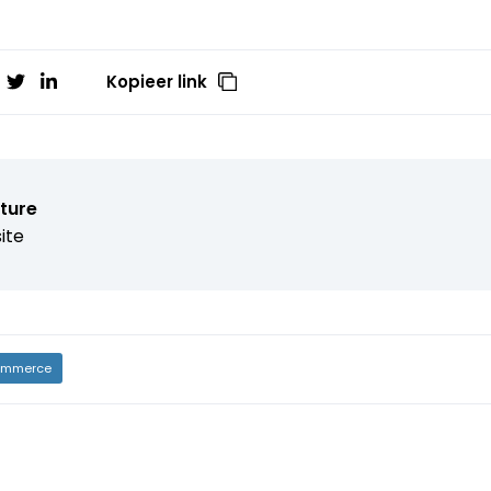
Kopieer link
ture
ite
mmerce