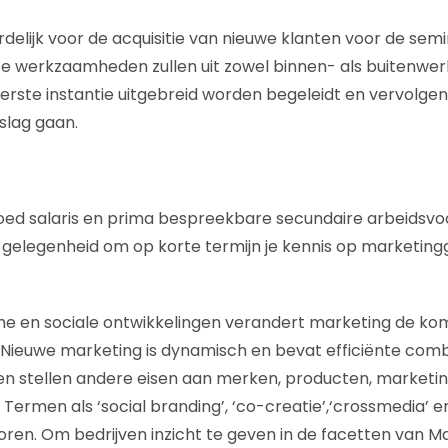
rdelijk voor de acquisitie van nieuwe klanten voor de sem
Je werkzaamheden zullen uit zowel binnen- als buitenw
eerste instantie uitgebreid worden begeleidt en vervolgen
slag gaan.
oed salaris en prima bespreekbare secundaire arbeidsv
e gelegenheid om op korte termijn je kennis op marketingg
he en sociale ontwikkelingen verandert marketing de ko
. Nieuwe marketing is dynamisch en bevat efficiënte comb
n stellen andere eisen aan merken, producten, marketi
s. Termen als ‘social branding’, ‘co-creatie’,‘crossmedia’ e
oren. Om bedrijven inzicht te geven in de facetten van Ma