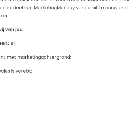
onderdeel van MarketingMonday verder uit te bouwen zijn
ker.
j van jou:
 HBO’er;
ent met marketingachtergrond;
ales is vereist;