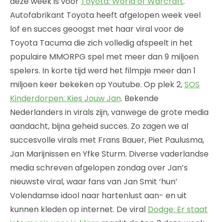
deze week is voor
Toyota: World of Warcraft
.
Autofabrikant Toyota heeft afgelopen week veel
lof en succes geoogst met haar viral voor de
Toyota Tacuma die zich volledig afspeelt in het
populaire MMORPG spel met meer dan 9 miljoen
spelers. In korte tijd werd het filmpje meer dan 1
miljoen keer bekeken op Youtube. Op plek 2,
SOS
Kinderdorpen: Kies Jouw Jan
. Bekende
Nederlanders in virals zijn, vanwege de grote media
aandacht, bijna geheid succes. Zo zagen we al
succesvolle virals met Frans Bauer, Piet Paulusma,
Jan Marijnissen en Yfke Sturm. Diverse vaderlandse
media schreven afgelopen zondag over Jan’s
nieuwste viral, waar fans van Jan Smit ‘hun’
Volendamse idool naar hartenlust aan- en uit
kunnen kleden op internet. De viral
Dodge: Er staat