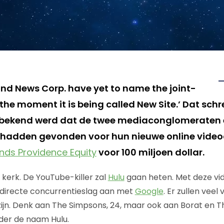
and News Corp. have yet to name the joint-
the moment it is being called New Site.’ Dat sch
 bekend werd dat de twee mediaconglomeraten
hadden gevonden voor hun nieuwe online videod
onds Providence Equity
voor 100 miljoen dollar.
 kerk. De YouTube-killer zal
Hulu
gaan heten. Met deze vi
directe concurrentieslag aan met
Google
. Er zullen veel
 zijn. Denk aan The Simpsons, 24, maar ook aan Borat en T
der de naam Hulu.