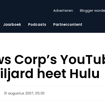
Adverteren
Blogger word
Jaarboek
Podcasts
Partnercontent
 Corp’s YouTube
iljard heet Hulu
31 augustus 2007, 05:30