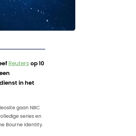
reef
Reuters
op 10
 een
ienst in het
deosite gaan NBC
 volledige series en
he Bourne Identity.