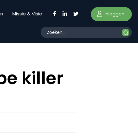
Inloggen
en
Missie & Visie
 killer