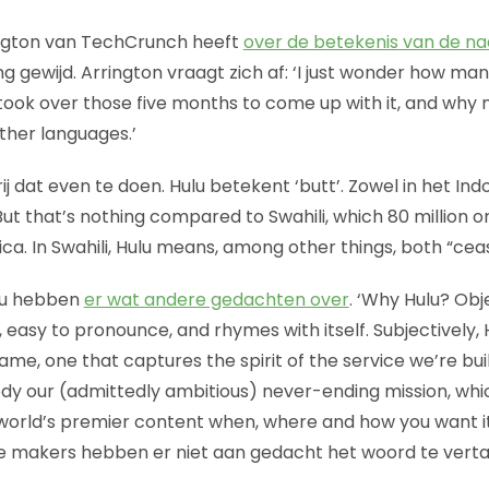
ington van TechCrunch heeft
over de betekenis van de n
g gewijd. Arrington vraagt zich af: ‘I just wonder how ma
 took over those five months to come up with it, and why 
other languages.’
ij dat even te doen. Hulu betekent ‘butt’. Zowel in het Indo
‘But that’s nothing compared to Swahili, which 80 million 
ca. In Swahili, Hulu means, among other things, both “ceas
lu hebben
er wat andere gedachten over
. ‘Why Hulu? Obje
, easy to pronounce, and rhymes with itself. Subjectively, H
ame, one that captures the spirit of the service we’re bui
ody our (admittedly ambitious) never-ending mission, whic
world’s premier content when, where and how you want it.’
De makers hebben er niet aan gedacht het woord te verta