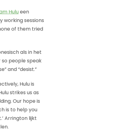
aam Hulu
een
ny working sessions
none of them tried
nesisch als in het
or so people speak
e” and “desist.”
ctively, Hulu is
ulu strikes us as
lding. Our hope is
h is to help you
 Arrington lijkt
len.