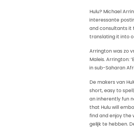
Hulu? Michael Arr
interessante postin
and consultants it
translating it into 
Arrington was zo vr
Maleis. Arrington: 
in sub-Saharan Afri
De makers van Hu
short, easy to spell
an inherently fun n
that Hulu will emb
find and enjoy the 
gelijk te hebben. 