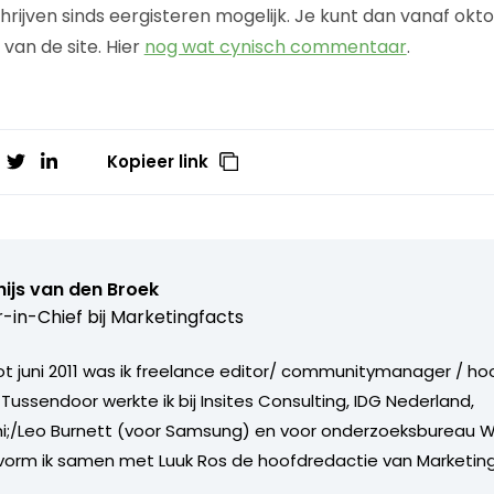
hrijven sinds eergisteren mogelijk. Je kunt dan vanaf okto
an de site. Hier
nog wat cynisch commentaar
.
Kopieer link
ijs van den Broek
r-in-Chief bij
Marketingfacts
tot juni 2011 was ik freelance editor/ communitymanager / ho
Tussendoor werkte ik bij Insites Consulting, IDG Nederland,
i;/Leo Burnett (voor Samsung) en voor onderzoeksbureau W
vorm ik samen met Luuk Ros de hoofdredactie van Marketing