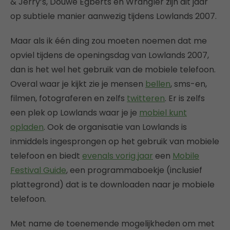
& Jerry’s, Douwe Egberts en Wrangler zijn dit jaar
op subtiele manier aanwezig tijdens Lowlands 2007.
Maar als ik één ding zou moeten noemen dat me
opviel tijdens de openingsdag van Lowlands 2007,
dan is het wel het gebruik van de mobiele telefoon.
Overal waar je kijkt zie je mensen
bellen
, sms-en,
filmen, fotograferen en zelfs
twitteren
. Er is zelfs
een plek op Lowlands waar je je
mobiel kunt
opladen
. Ook de organisatie van Lowlands is
inmiddels ingesprongen op het gebruik van mobiele
telefoon en biedt
evenals vorig jaar
een
Mobile
Festival Guide
, een programmaboekje (inclusief
plattegrond) dat is te downloaden naar je mobiele
telefoon.
Met name de toenemende mogelijkheden om met