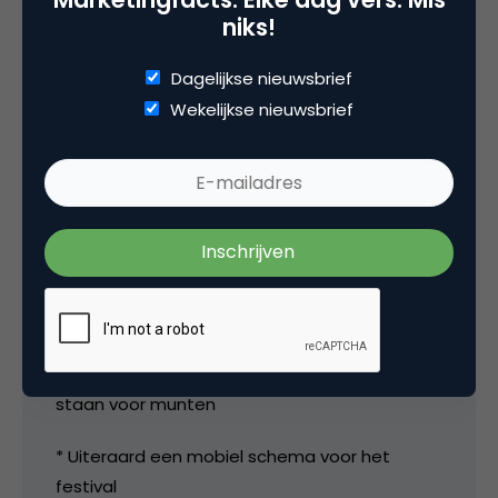
flickr / youtube
niks!
* Localiser service (find-a-friend binnen een
Dagelijkse nieuwsbrief
straal van 50m)
Wekelijkse nieuwsbrief
* Push to Talk, voor korte – kostenloze –
communicatie
* Een klein zonnepaneel, zodat je hem op tafel
kan leggen om hem op te laden: nooit meer
een lege telefoon!
* Een betaalsysteem (zoals je dat in Japan
ziet), zodat je nooit meer in de rij hoeft te
staan voor munten
* Uiteraard een mobiel schema voor het
festival