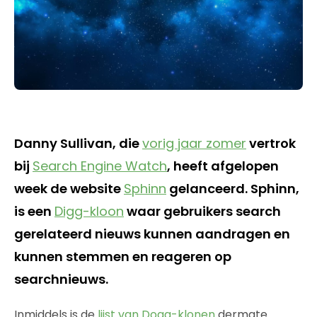
Danny Sullivan, die
vorig jaar zomer
vertrok
bij
Search Engine Watch
, heeft afgelopen
week de website
Sphinn
gelanceerd. Sphinn,
is een
Digg-kloon
waar gebruikers search
gerelateerd nieuws kunnen aandragen en
kunnen stemmen en reageren op
searchnieuws.
Inmiddels is de
lijst van Dogg-klonen
dermate