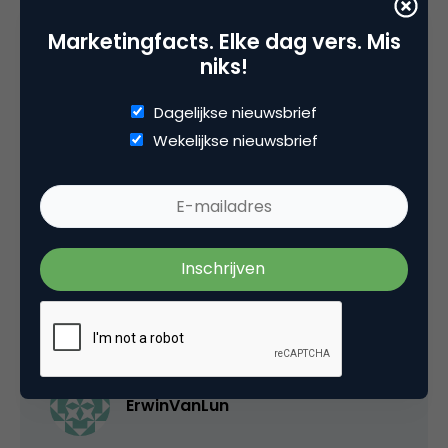
Marketingfacts. Elke dag vers. Mis
niks!
Lucas / MrMovie
Dagelijkse nieuwsbrief
Wekelijkse nieuwsbrief
@Robert – yep, en met het toenemend
gebruik van internet op telefoons zal ook de
markt van (betaalde) ringtones/wallpapers
ed kunnen opdoeken. (Ik vind het niet erg)
26 juni 2007 om 17:00
ErwinVanLun