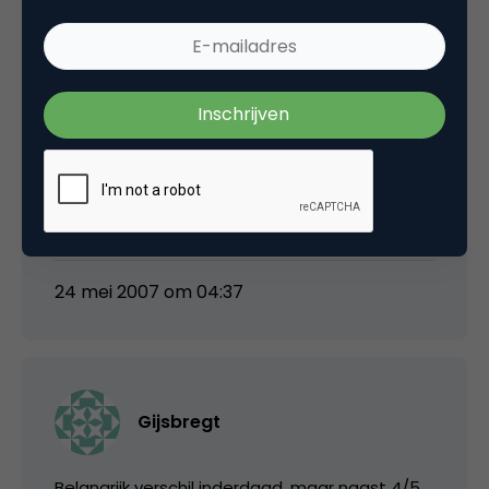
venturo
Gijsbrecht. Denk ook niet aan sportzender
maar aan een zender met duidelijk
sportprofiel. Boudewijn. Met vier zenders heb
je een hoop content nodig. Ik ben bang dat
daar ook de Gouden Kooi toe zal behoren. 🙂
24 mei 2007 om 04:37
Gijsbregt
Belangrijk verschil inderdaad, maar naast 4/5