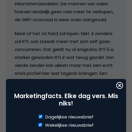
inkomstenaandelen. De mannen van sales
hoeven eindelijk geen nee meer te verkopen,
de GRP-voorraad is weer even aangevuld.
Maar of het zo hard zal lopen. Met 4 zenders
zal RTL ook steeds meer met zich zelf gaan
concurreren. Dat geldt nu al enigszins: RTl 5 is
sterker geworden RTL4 wat terug gezakt. Een
vierde zender kan alleen maar met een echt
sterk profiel hier wat tegenin brengen. Een
sportzender is dan logisch, maar of men na
het Sport7 debacle daar de guts voor heeft.
Marketingfacts. Elke dag vers. Mis
niks!
24 mei 2007 om 04:20
Dagelijkse nieuwsbrief
Wekelijkse nieuwsbrief