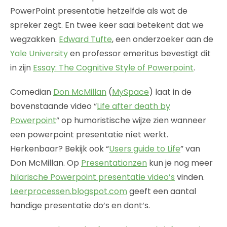
PowerPoint presentatie hetzelfde als wat de
spreker zegt. En twee keer saai betekent dat we
wegzakken.
Edward Tufte
, een onderzoeker aan de
Yale University
en professor emeritus bevestigt dit
in zijn
Essay: The Cognitive Style of Powerpoint
.
Comedian
Don McMillan
(
MySpace
) laat in de
bovenstaande video “
Life after death by
Powerpoint
” op humoristische wijze zien wanneer
een powerpoint presentatie níet werkt.
Herkenbaar? Bekijk ook “
Users guide to Life
” van
Don McMillan. Op
Presentationzen
kun je nog meer
hilarische Powerpoint presentatie video’s
vinden.
Leerprocessen.blogspot.com
geeft een aantal
handige presentatie do’s en dont’s.