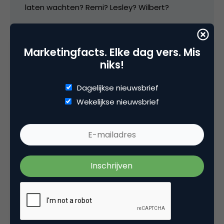
laten wachten? Remi? Lesley? Wilbert?
19 april 2007 om 04:50
Marketingfacts. Elke dag vers. Mis
niks!
Dagelijkse nieuwsbrief
Peter van der Graaf
Wekelijkse nieuwsbrief
Jammer dat deze punten nu pas tot de
meeste mensen doordringen. Al deze dingen
gelden al jaren, maar op congressen als
“speldinhooiberg” hoor je er weinig over en is
dit jaar pas voor het eerst het woord ROI
gevallen. Ik heb pas een paar maanden het
gevoel dat het in Nederland ook nog wel goed
komt, maar we hebben nog een lange weg te