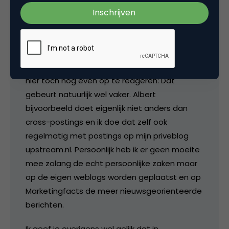
media
We gaan wel helemaal off topic Bas maar om
hier toch nog even op te reageren: Dat
gebeurt natuurlijk wel vaker. Albert
bijvoorbeeld doet eigenlijk niet anders dan
cross-postings en ik doe dat zelf ook
regelmatig met postings op mijn priveblog
upstream.nl. Persoonlijk heb ik er geen moeite
mee zolang de echt persoonlijke zaken maar
op de eigen weblogs worden geplaatst en op
Marketingfacts de meer nieuwsgeorienteerde
berichten.
Ik geef je overigens wel gelijk dat in