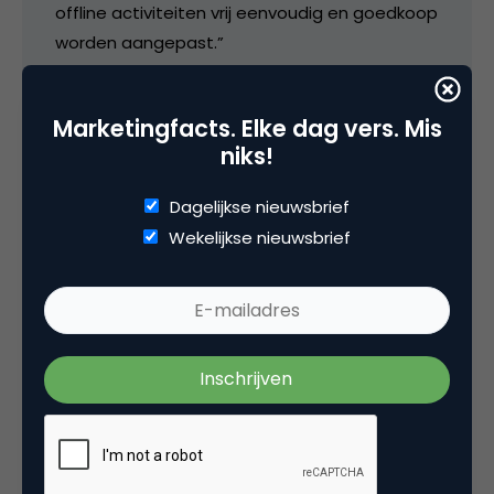
offline activiteiten vrij eenvoudig en goedkoop
worden aangepast.”
Eenvoudig en goedkoop?
Marketingfacts. Elke dag vers. Mis
Hoe weet je bijvoorbeeld welk deel van de
niks!
(potentiële) klanten besluit online te gaan
zoeken na getriggert te zijn door een offline
Dagelijkse nieuwsbrief
uiting? Alle uitingen versterken elkaar
Wekelijkse nieuwsbrief
doorgaans, maar het online meten van een
offline uiting an sich.. Zeer discutabel, lijkt me.
Het klinkt allemaal erg mooi, maar ik hou het
vooral bij een mooi verkooppraatje.. En,
sowieso: “What’s new?”
19 februari 2007 om 12:31