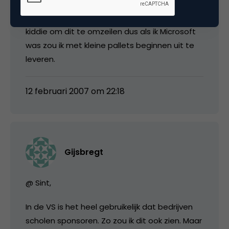
Op de meeste scholen zit wel een script
kiddie om dit te omzeilen dus als ik Microsoft
was zou ik met kleine pallets beginnen uit te
leveren.
12 februari 2007 om 22:18
Gijsbregt
@ Sint,
In de VS is het heel gebruikelijk dat bedrijven
scholen sponsoren. Zo zou ik dit ook zien. Maar