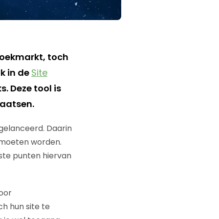
zoekmarkt, toch
k in de
Site
s. Deze tool is
laatsen.
gelanceerd. Daarin
 moeten worden.
ste punten hiervan
oor
h hun site te