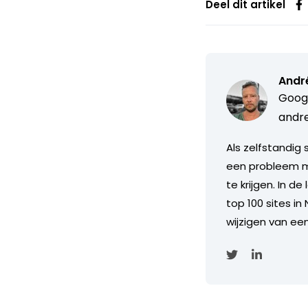
Deel dit artikel
Andr
Googl
andre
Als zelfstandig
een probleem met
te krijgen. In d
top 100 sites i
wijzigen van een