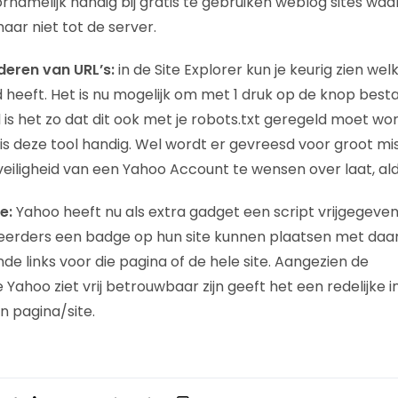
voornamelijk handig bij gratis te gebruiken weblog sites wa
aar niet tot de server.
eren van URL’s:
in de Site Explorer kun je keurig zien we
heeft. Het is nu mogelijk om met 1 druk op de knop besta
l is het zo dat dit ook met je robots.txt geregeld moet w
 is deze tool handig. Wel wordt er gevreesd voor groot mi
veiligheid van een Yahoo Account te wensen over laat, al
e:
Yahoo heeft nu als extra gadget een script vrijgegeve
ders een badge op hun site kunnen plaatsen met daar
e links voor die pagina of de hele site. Aangezien de
 Yahoo ziet vrij betrouwbaar zijn geeft het een redelijke i
n pagina/site.