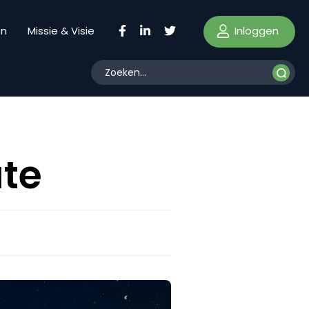
Inloggen
en
Missie & Visie
ate