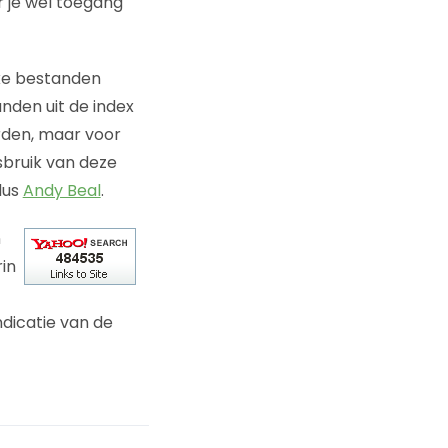
ar je wel toegang
lke bestanden
nden uit de index
orden, maar voor
sbruik van deze
dus
Andy Beal
.
n
in
ndicatie van de