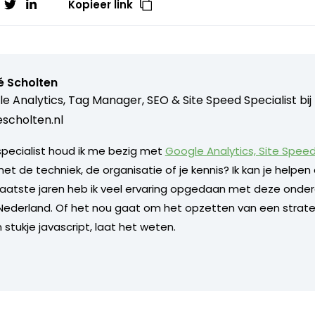
Kopieer link
é Scholten
e Analytics, Tag Manager, SEO & Site Speed Specialist bij
scholten.nl
 specialist houd ik me bezig met
Google Analytics, Site Spee
 de techniek, de organisatie of je kennis? Ik kan je helpen d
e laatste jaren heb ik veel ervaring opgedaan met deze onder
n Nederland. Of het nou gaat om het opzetten van een strate
 stukje javascript, laat het weten.