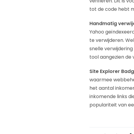
verifiëren. Dit is 
tot de code hebt m
Handmatig verwijd
Yahoo geïndexeerd 
te verwijderen. We
snelle verwijdering
tool aangezien de 
Site Explorer Badg
waarmee webbeheer
het aantal inkomend
inkomende links die
populariteit van ee