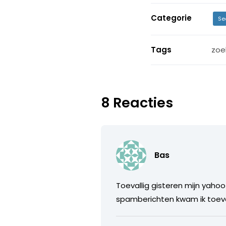
Categorie
Se
Tags
zoe
8 Reacties
Bas
Toevallig gisteren mijn yaho
spamberichten kwam ik toevalli