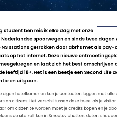
g student ben reis ik elke dag met onze
e Nederlandse spoorwegen en sinds twee dagen 
NS stations getrokken door abri’s met als pay-o
ts op het internet. Deze nieuwe ontmoetingspla
meegekregen en laat zich het best omschrijven 
 leeftijd 18+. Het is een beetje een Second Life 
ntie en uitgaan.
je eigen hotelkamer en kun je contacten leggen met alle 
rs en citizens. Het verschil tussen deze twee: als je visitor
maar om citizen te worden moet je credits kopen en je a
lgens de site zelf kun in Smootsy chatten, daten, shoppe