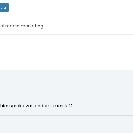
dia
ial media marketing
Is hier sprake van ondernemerslef?