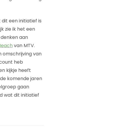
dit een initiatief is
 zie ik het een
rg denken aan
Beach
van MTV.
un omschrijving van
ccount heb
n kijkje heeft
e de komende jaren
oelgroep gaan
wat dit initiatief