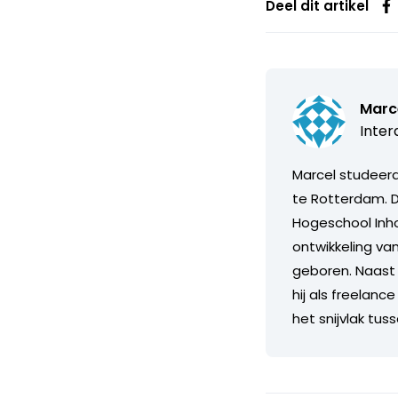
Deel dit artikel
Marce
Inter
Marcel studeer
te Rotterdam. 
Hogeschool Inhol
ontwikkeling van
geboren. Naast z
hij als freelanc
het snijvlak tu