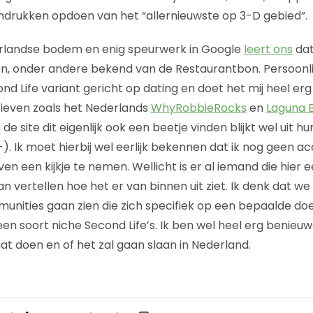
drukken opdoen van het “allernieuwste op 3-D gebied”.
derlandse bodem en enig speurwerk in Google
leert ons
dat 
, onder andere bekend van de Restaurantbon. Persoonlijk
ond Life variant gericht op dating en doet het mij heel e
atieven zoals het Nederlands
WhyRobbieRocks
en
Laguna 
e site dit eigenlijk ook een beetje vinden blijkt wel uit h
-). Ik moet hierbij wel eerlijk bekennen dat ik nog geen a
een kijkje te nemen. Wellicht is er al iemand die hier ee
 vertellen hoe het er van binnen uit ziet. Ik denk dat w
unities gaan zien die zich specifiek op een bepaalde d
en soort niche Second Life’s. Ik ben wel heel erg benieuwd 
at doen en of het zal gaan slaan in Nederland.