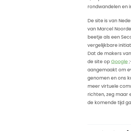
rondwandelen en in
De site is van Ne
van Marcel Noorden
beetje als een Sec
vergelijkbare initi
Dat de makers van d
de site op
Google
;
aangemaakt om even 
genomen en ons kan
meer virtuele comm
richten, zeg maar e
de komende tijd ga