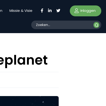
Inloggen
en
Missie & Visie
eplanet