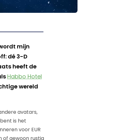
wordt mijn
ff: dé 3-D
ats heeft de
als
Habbo Hotel
achtige wereld
andere avatars,
 bent is het
bonneren voor EUR
n of gewoon rustig