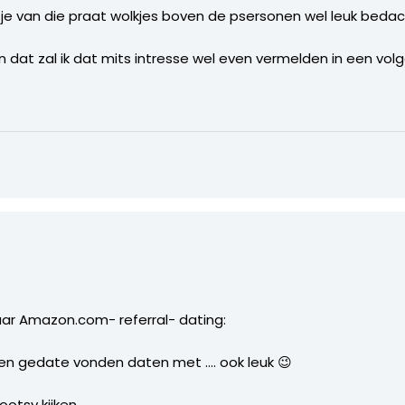
g je van die praat wolkjes boven de psersonen wel leuk bedach
 dat zal ik dat mits intresse wel even vermelden in een vol
aar Amazon.com- referral- dating:
n gedate vonden daten met …. ook leuk 😉
ootsy kijken.