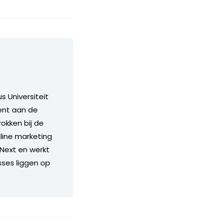
 Universiteit
ent aan de
rokken bij de
nline marketing
 Next en werkt
esses liggen op