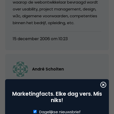
waarop de webontwikkelaar bevraagd wordt
over usability, project management, design,
w3c, algemene voorwaarden, competenties
binnen het bedrijf, opleiding, etc.
15 december 2006 om 10:23
André Scholten
Aha, dat verandert de zaak inderdaad, dan
heeft het label al meer inhoudt dan ik in
Marketingfacts. Elke dag vers. Mis
eerste instantie dacht.
niks!
Dagelijkse nieuwsbrief