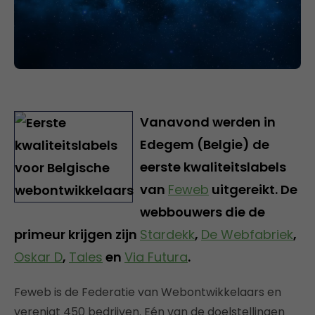
Vanavond werden in
Edegem (Belgie) de
eerste kwaliteitslabels
van
Feweb
uitgereikt. De
webbouwers die de
primeur krijgen zijn
Stardekk
,
De Webfabriek
,
Oskar D
,
Tales
en
Via Futura
.
Feweb is de Federatie van Webontwikkelaars en
verenigt 450 bedrijven. Eén van de doelstellingen