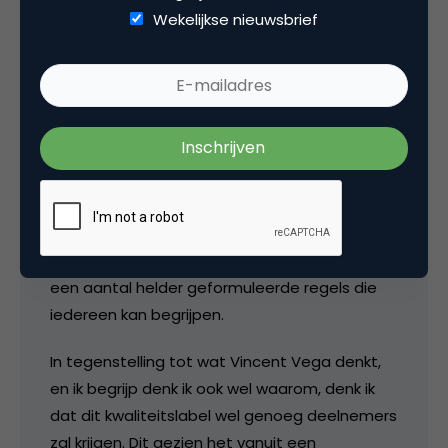
15 december 2006 om 10:33
Wekelijkse nieuwsbrief
Arnout Veenman
De (rand)voorwaarden voor het kwaliteitslabel
kan ik niet vinden. De gedragscode zoals ik die
aantref ziet er goed uit. Het is naar mijn idee
goed dat er geen waslijst aan regels is, maar
een aantal helder geformuleerde regels die
iedereen kan begrijpen.
In tegenstelling tot wat Vincent Vega denkt,
en ik begrijp denk ik ook wel waarom, denk ik
dat dit kwaliteitslabel wel genoeg deelnemers
zal krijgen. Dit gezien het vanuit een