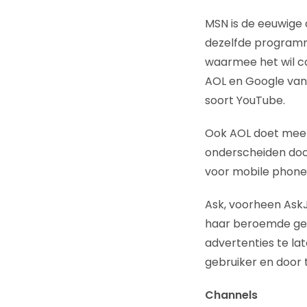
MSN is de eeuwige
dezelfde programma
waarmee het wil c
AOL en Google van
soort YouTube.
Ook AOL doet mee in
onderscheiden door
voor mobile phone 
Ask, voorheen AskJe
haar beroemde gebr
advertenties te la
gebruiker en door 
Channels