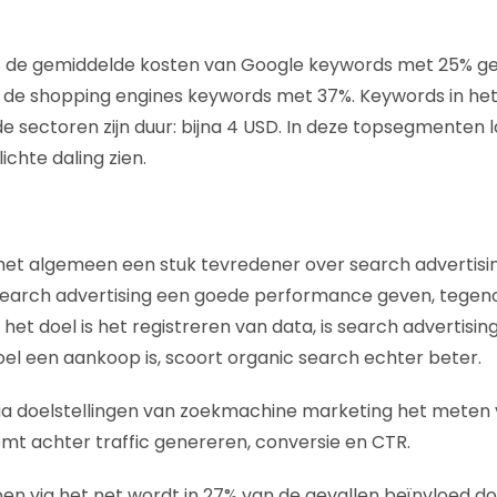
 VS de gemiddelde kosten van Google keywords met 25% ge
 de shopping engines keywords met 37%. Keywords in he
de sectoren zijn duur: bijna 4 USD. In deze topsegmenten
ichte daling zien.
r het algemeen een stuk tevredener over search advertisi
 search advertising een goede performance geven, tegen
het doel is het registreren van data, is search advertising 
oel een aankoop is, scoort organic search echter beter.
qua doelstellingen van zoekmachine marketing het meten
emt achter traffic genereren, conversie en CTR.
en via het net wordt in 27% van de gevallen beïnvloed d