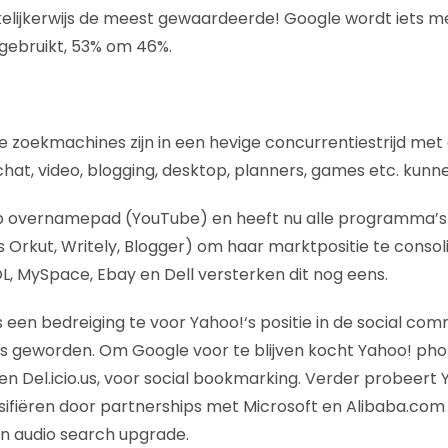
akelijkerwijs de meest gewaardeerde! Google wordt iets
gebruikt, 53% om 46%.
zoekmachines zijn in een hevige concurrentiestrijd met 
 chat, video, blogging, desktop, planners, games etc. kun
p overnamepad (YouTube) en heeft nu alle programma’s i
 Orkut, Writely, Blogger) om haar marktpositie te consol
OL, MySpace, Ebay en Dell versterken dit nog eens.
s een bedreiging te voor Yahoo!‘s positie in de social co
s geworden. Om Google voor te blijven kocht Yahoo! pho
n Del.icio.us, voor social bookmarking. Verder probeert 
sifiëren door partnerships met Microsoft en Alibaba.com 
n audio search upgrade.