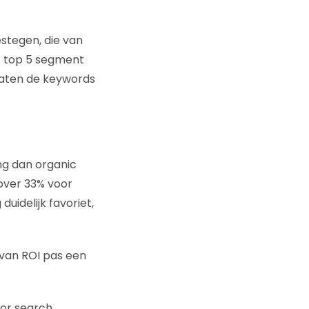
stegen, die van
t top 5 segment
 laten de keywords
ng dan organic
over 33% voor
duidelijk favoriet,
 van ROI pas een
oor search