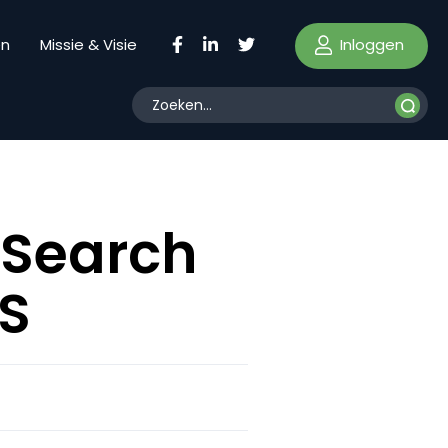
Inloggen
en
Missie & Visie
 Search
VS