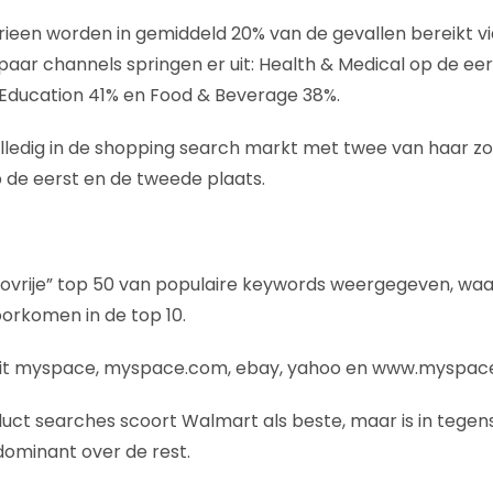
ieen worden in gemiddeld 20% van de gevallen bereikt v
aar channels springen er uit: Health & Medical op de ee
 Education 41% en Food & Beverage 38%.
lledig in de shopping search markt met twee van haar z
 de eerst en de tweede plaats.
ovrije” top 50 van populaire keywords weergegeven, waar
orkomen in de top 10.
uit myspace, myspace.com, ebay, yahoo en www.myspac
oduct searches scoort Walmart als beste, maar is in tegens
ominant over de rest.