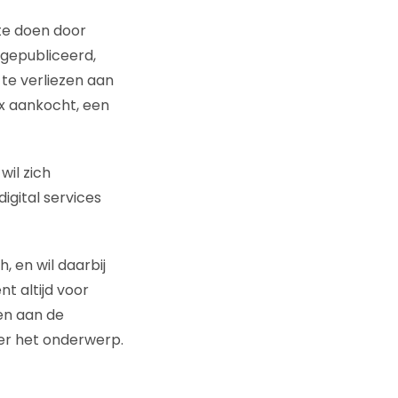
te doen door
gepubliceerd,
te verliezen aan
 aankocht, een
wil zich
igital services
, en wil daarbij
t altijd voor
en aan de
er het onderwerp.