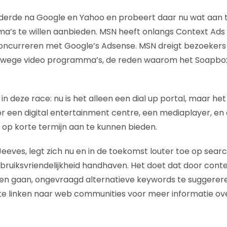
 derde na Google en Yahoo en probeert daar nu wat aan 
’s te willen aanbieden. MSN heeft onlangs Context Ads 
oncurreren met Google’s Adsense. MSN dreigt bezoekers 
wege video programma’s, de reden waarom het Soapbox
 deze race: nu is het alleen een dial up portal, maar het 
 een digital entertainment centre, een mediaplayer, en d
op korte termijn aan te kunnen bieden.
eves, legt zich nu en in de toekomst louter toe op search
uiksvriendelijkheid handhaven. Het doet dat door conten
ten gaan, ongevraagd alternatieve keywords te suggerer
te linken naar web communities voor meer informatie ov