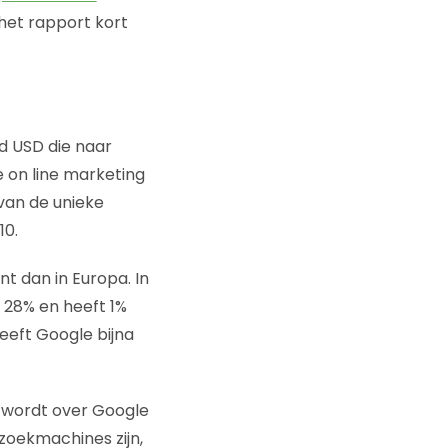
 het rapport kort
d USD die naar
e on line marketing
van de unieke
10.
t dan in Europa. In
 28% en heeft 1%
eeft Google bijna
ld wordt over Google
zoekmachines zijn,