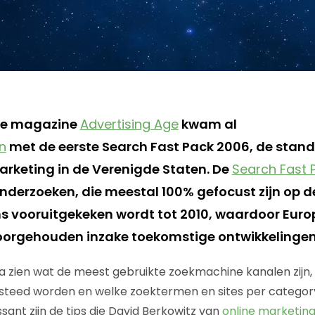
se magazine
Advertising Age
kwam al
n
met de eerste Search Fast Pack 2006, de stan
rketing in de Verenigde Staten. De
Search Fast 
nderzoeken, die meestal 100% gefocust zijn op de
s vooruitgekeken wordt tot 2010, waardoor Euro
oorgehouden inzake toekomstige ontwikkelingen
.a zien wat de meest gebruikte zoekmachine kanalen zijn
esteed worden en welke zoektermen en sites per category
essant zijn de tips die David Berkowitz van
online marketing