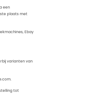
ia een
rste plaats met
oekmachines, Ebay
bij varianten van
e.com.
telling tot