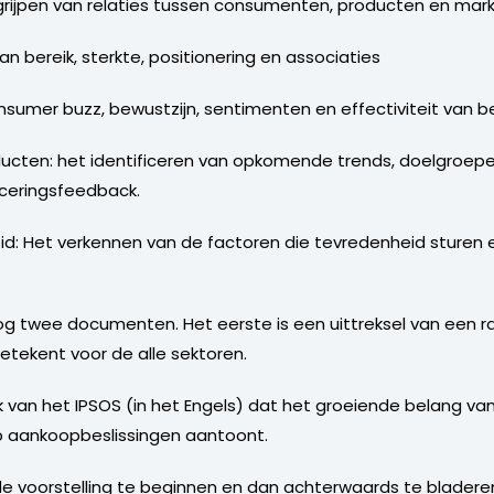
egrijpen van relaties tussen consumenten, producten en mar
n bereik, sterkte, positionering en associaties
sumer buzz, bewustzijn, sentimenten en effectiviteit van b
ucten: het identificeren van opkomende trends, doelgroepen
nceringsfeedback.
id: Het verkennen van de factoren die tevredenheid sturen 
nog twee documenten. Het eerste is een uittreksel van een ra
etekent voor de alle sektoren.
 van het IPSOS (in het Engels) dat het groeiende belang v
op aankoopbeslissingen aantoont.
n de voorstelling te beginnen en dan achterwaards te bladere