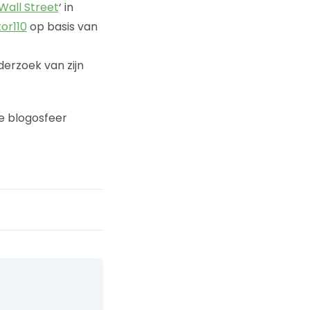
Wall Street
‘ in
or110
op basis van
derzoek van zijn
e blogosfeer