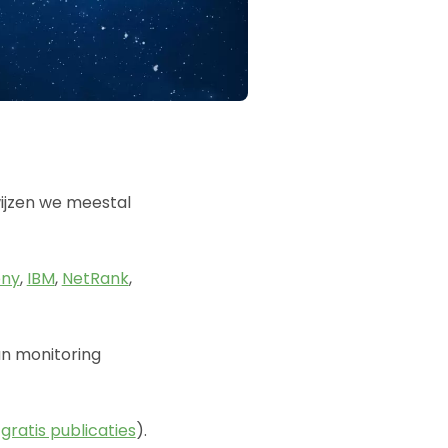
ijzen we meestal
ny
,
IBM
,
NetRank
,
an monitoring
e
gratis publicaties
).