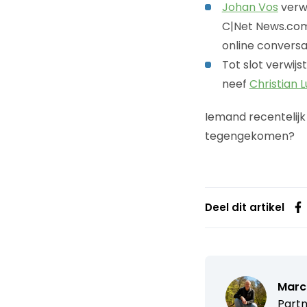
Johan Vos
verwi
C|Net News.com
online conversa
Tot slot verwijs
neef
Christian L
Iemand recentelijk
tegengekomen?
Deel dit artikel
Marc
Partn