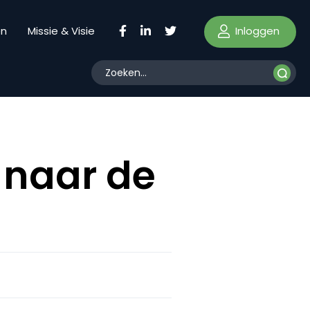
Inloggen
en
Missie & Visie
 naar de