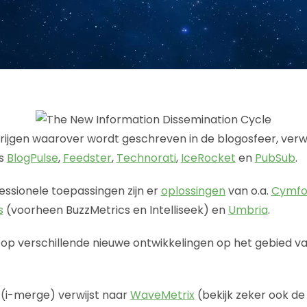
rijgen waarover wordt geschreven in de blogosfeer, verw
s
BlogPulse
,
Feedster
,
Technorati
,
IceRocket
en
PubSub
.
ssionele toepassingen zijn er
oplossingen
van o.a.
Cymfo
s
(voorheen BuzzMetrics en Intelliseek) en
Umbria
.
op verschillende nieuwe ontwikkelingen op het gebied v
(i-merge) verwijst naar
WaveMetrix
(bekijk zeker ook d