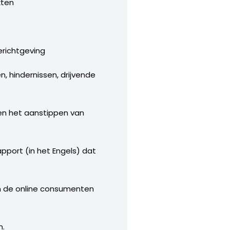
kten
erichtgeving
, hindernissen, drijvende
en het aanstippen van
pport (in het Engels) dat
an de online consumenten
n.