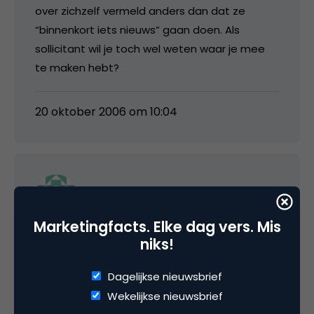
over zichzelf vermeld anders dan dat ze
“binnenkort iets nieuws” gaan doen. Als
sollicitant wil je toch wel weten waar je mee
te maken hebt?
20 oktober 2006 om 10:04
Macblik
Marketingfacts. Elke dag vers. Mis
Is zeker voor een TV-zender van het Vlaams
niks!
Belang. Weten ze zeker dat ze ‘eigen volk
eerst’ selecteren. 😉
Dagelijkse nieuwsbrief
Wekelijkse nieuwsbrief
Ik juich vernieuwing op het gebied van