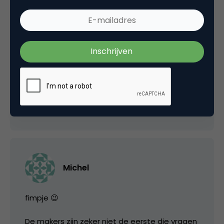
recruitment toe, maar heb tegelijkertijd
gemengde gevoelens over deze manier van
solliciteren. Voor je het weet moeten
bouwvakkers ook een filmpje insturen.
Wedden dat het dan niet meer gaat om hun
timmer- of metselvaardigheid?
20 oktober 2006 om 11:34
Michel
fimpje 😉
De makers zijn zeker niet de eerste die vragen