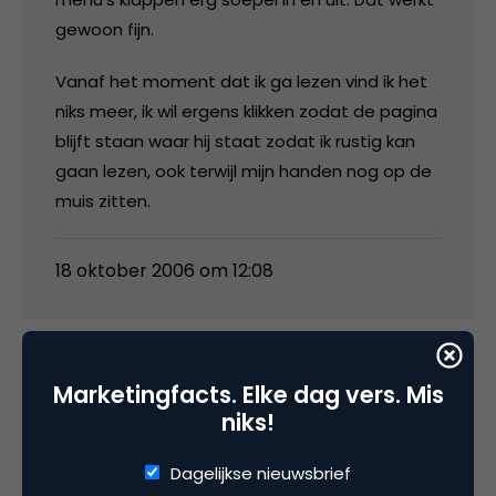
gewoon fijn.
Vanaf het moment dat ik ga lezen vind ik het
niks meer, ik wil ergens klikken zodat de pagina
blijft staan waar hij staat zodat ik rustig kan
gaan lezen, ook terwijl mijn handen nog op de
muis zitten.
18 oktober 2006 om 12:08
Marketingfacts. Elke dag vers. Mis
Michel
niks!
Ik zie alleen maar nadelen van niet kunnen
Dagelijkse nieuwsbrief