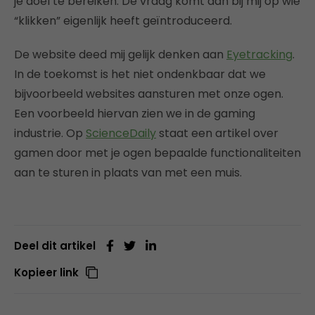
je doel te bereiken. De vraag komt dan bij mij op wie
“klikken” eigenlijk heeft geïntroduceerd.
De website deed mij gelijk denken aan
Eyetracking
.
In de toekomst is het niet ondenkbaar dat we
bijvoorbeeld websites aansturen met onze ogen.
Een voorbeeld hiervan zien we in de gaming
industrie. Op
ScienceDaily
staat een artikel over
gamen door met je ogen bepaalde functionaliteiten
aan te sturen in plaats van met een muis.
Deel dit artikel
Kopieer link