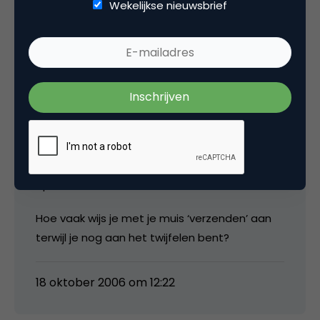
klikken en dus geen controle hebben.
Wekelijkse nieuwsbrief
Stel je eens voor hoeveel verkeerde links je
opent in je webmailbox omdat je er met je
muis overheen gaat of hoeveel trager het
surfen wordt als elke link om dit te voorkomen
pas na een x tijd aanwijzen met je muis opent.
Word je eens bewust van hoeveel links je
onbewust aanwijst zonder dat je de links wilt
openen.
Hoe vaak wijs je met je muis ‘verzenden’ aan
terwijl je nog aan het twijfelen bent?
18 oktober 2006 om 12:22