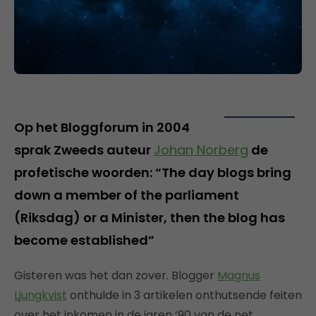
Op het Bloggforum in 2004
sprak Zweeds auteur
Johan Norberg
de
profetische woorden: “The day blogs bring
down a member of the parliament
(Riksdag) or a Minister, then the blog has
become established”
Gisteren was het dan zover. Blogger
Magnus
Ljungkvist
onthulde in 3 artikelen onthutsende feiten
over het inkomen in de jaren ’90 van de net