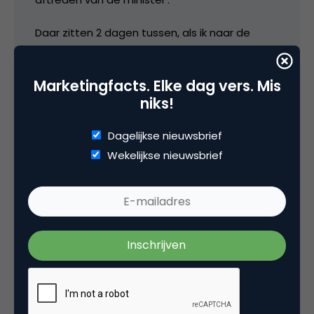
Daar zitten 2 dagen tussen, als ik naar de
datum van deze post kijk.
Marketingfacts. Elke dag vers. Mis
17 oktober 2006 om 04:54
niks!
Dagelijkse nieuwsbrief
Plaats reactie
Wekelijkse nieuwsbrief
Je moet
ingelogd zijn op
om een reactie te
plaatsen.
Gerelateerde artikelen